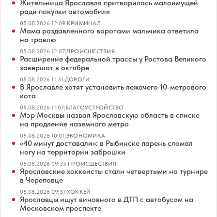
Жительница Ярославля притворилась малоимущей
ради покупки автомобиля
05.08.2026 12:09
|
КРИМИНАЛ
Мама раздавленного воротами мальчика ответила
на травлю
05.08.2026 12:07
|
ПРОИСШЕСТВИЯ
Расширение федеральной трассы у Ростова Великого
завершат в октябре
05.08.2026 11:31
|
ДОРОГИ
В Ярославле хотят установить лежачего 10-метрового
кота
05.08.2026 11:07
|
БЛАГОУСТРОЙСТВО
Мэр Москвы назвал Ярославскую область в списке
на продление наземного метро
05.08.2026 10:01
|
ЭКОНОМИКА
«40 минут доставали»: в Рыбинске парень сломал
ногу на территории заброшки
05.08.2026 09:33
|
ПРОИСШЕСТВИЯ
Ярославские хоккеисты стали четвертыми на турнире
в Череповце
05.08.2026 09:31
|
ХОККЕЙ
Ярославцы ищут виновного в ДТП с автобусом на
Московском проспекте