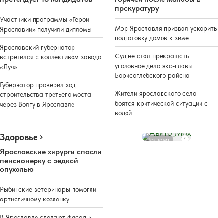
прокуратуру
Участники программы «Герои
Мэр Ярославля призвал ускорить
Ярославии» получили дипломы
подготовку домов к зиме
Ярославский губернатор
Суд не стал прекращать
встретился с коллективом завода
уголовное дело экс-главы
«Луч»
Борисоглебского района
Губернатор проверил ход
Жители ярославского села
строительства третьего моста
боятся критической ситуации с
через Волгу в Ярославле
водой
Здоровье
Реклама
Ярославские хирурги спасли
пенсионерку с редкой
опухолью
Рыбинские ветеринары помогли
артистичному козленку
В Ярославле сделают фасад и