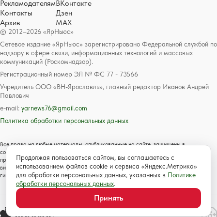
Рекламодателям
ВКонтакте
Контакты
Дзен
Архив
MAX
© 2012–2026 «ЯрНьюс»
Сетевое издание «ЯрНьюс» зарегистрировано Федеральной службой по
надзору в сфере связи, информационных технологий и массовых
коммуникаций (Роскомнадзор).
Регистрационный номер ЭЛ № ФС 77 - 73566
Учредитель ООО «ВН-Ярославль», главный редактор Иванов Андрей
Павлович
e-mail:
yarnews76@gmail.com
Политика обработки персональных данных
Все права на любые материалы, опубликованные на сайте, защищены в
соответствии с российским и международным законодательством об авторском
Продолжая пользоваться сайтом, вы соглашаетесь с
праве и смежных правах. Любое использование текстовых, фото, аудио и
использованием файлов cookie и сервиса «Яндекс.Метрика»
видеоматериалов возможно только с согласия правообладателя с обязательной
для обработки персональных данных, указанных в
Политике
гиперссылкой на сайт https://www.yarnews.net; Для детей старше 16 лет.
обработки персональных данных
.
Принять