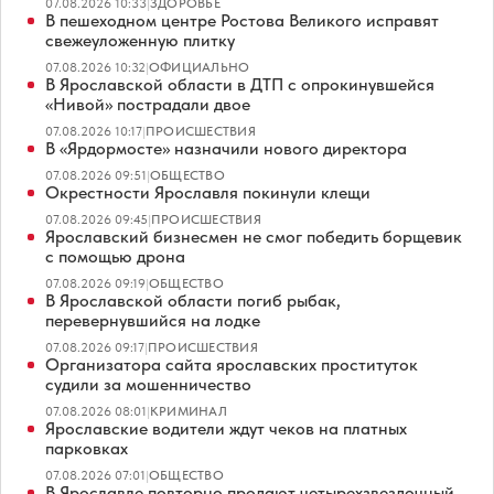
07.08.2026 10:33
|
ЗДОРОВЬЕ
В пешеходном центре Ростова Великого исправят
свежеуложенную плитку
07.08.2026 10:32
|
ОФИЦИАЛЬНО
В Ярославской области в ДТП с опрокинувшейся
«Нивой» пострадали двое
07.08.2026 10:17
|
ПРОИСШЕСТВИЯ
В «Ярдормосте» назначили нового директора
07.08.2026 09:51
|
ОБЩЕСТВО
Окрестности Ярославля покинули клещи
07.08.2026 09:45
|
ПРОИСШЕСТВИЯ
Ярославский бизнесмен не смог победить борщевик
с помощью дрона
07.08.2026 09:19
|
ОБЩЕСТВО
В Ярославской области погиб рыбак,
перевернувшийся на лодке
07.08.2026 09:17
|
ПРОИСШЕСТВИЯ
Организатора сайта ярославских проституток
судили за мошенничество
07.08.2026 08:01
|
КРИМИНАЛ
Ярославские водители ждут чеков на платных
парковках
07.08.2026 07:01
|
ОБЩЕСТВО
В Ярославле повторно продают четырехзвездочный