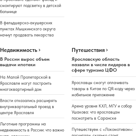
смонтируют подсветку в детской
больнице
В фельдшерско-акушерских
пунктах Мышкинского округа
начнут продавать лекарства
Недвижимость
Путешествия
В России вырос объем
Ярославскую область
выдачи ипотеки
назвали в числе лидеров в
сфере туризма ЦФО
На Малой Пролетарской в
Ярославцы смогут оплачивать
Ярославле могут построить
товары в Китае по QR-коду через
многоквартирный дом
мобильное приложение
Власти отказались расширять
Арена уровня КХЛ, МГУ и собор
внутриквартальный проезд в
Ушакова: что ярославцам
центре Ярославля
посмотреть в Саранске
Льготные программы на
Путешествуем с «Локомотивом»:
недвижимость в России: что важно
посчитали, сколько стоит
знать заемщику