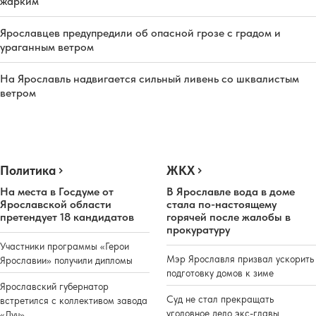
жарким
Ярославцев предупредили об опасной грозе с градом и
ураганным ветром
На Ярославль надвигается сильный ливень со шквалистым
ветром
Политика
ЖКХ
На места в Госдуме от
В Ярославле вода в доме
Ярославской области
стала по-настоящему
претендует 18 кандидатов
горячей после жалобы в
прокуратуру
Участники программы «Герои
Мэр Ярославля призвал ускорить
Ярославии» получили дипломы
подготовку домов к зиме
Ярославский губернатор
Суд не стал прекращать
встретился с коллективом завода
уголовное дело экс-главы
«Луч»