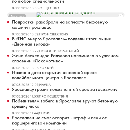
по любой специальности
07.08.2026 13:58
|
ОБЩЕСТВО
Реклама
Подростки разобрали на запчасти бесхозную
машину ярославца
07.08.2026 13:52
|
ПРОИСШЕСТВИЯ
В «ТНС энерго Ярославль» подвели итоги акции
«Двойная выгода»
07.08.2026 13:27
|
НОВОСТИ КОМПАНИЙ
Жена Александра Радулова напомнила о чудесном
спасении «Локомотива»
07.08.2026 13:06
|
ХОККЕЙ
Названа дата открытия основной арены
волейбольного центра в Ярославле
07.08.2026 12:07
|
НАУКА
Ярославцу грозит пожизненный срок за госизмену
07.08.2026 11:53
|
ПРОИСШЕСТВИЯ
Победителям забега в Ярославле вручат бетонную
крышку люка
07.08.2026 11:44
|
СПОРТ
Ярославец не смог оспорить штраф и пени от
каршеринговой компании
07.08.2026 11:37
|
ПРОИСШЕСТВИЯ