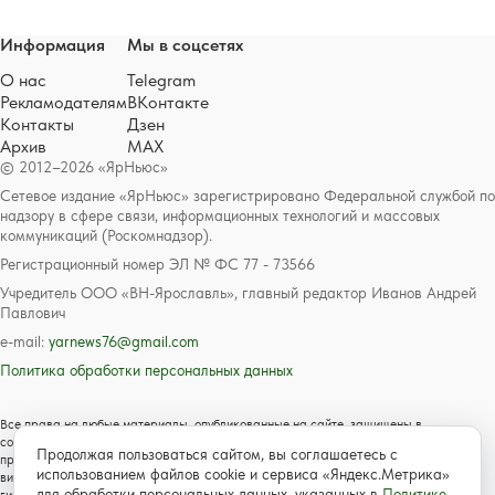
Информация
Мы в соцсетях
О нас
Telegram
Рекламодателям
ВКонтакте
Контакты
Дзен
Архив
MAX
© 2012–2026 «ЯрНьюс»
Сетевое издание «ЯрНьюс» зарегистрировано Федеральной службой по
надзору в сфере связи, информационных технологий и массовых
коммуникаций (Роскомнадзор).
Регистрационный номер ЭЛ № ФС 77 - 73566
Учредитель ООО «ВН-Ярославль», главный редактор Иванов Андрей
Павлович
e-mail:
yarnews76@gmail.com
Политика обработки персональных данных
Все права на любые материалы, опубликованные на сайте, защищены в
соответствии с российским и международным законодательством об авторском
Продолжая пользоваться сайтом, вы соглашаетесь с
праве и смежных правах. Любое использование текстовых, фото, аудио и
использованием файлов cookie и сервиса «Яндекс.Метрика»
видеоматериалов возможно только с согласия правообладателя с обязательной
для обработки персональных данных, указанных в
Политике