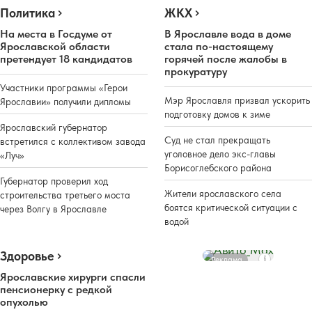
Политика
ЖКХ
На места в Госдуме от
В Ярославле вода в доме
Ярославской области
стала по-настоящему
претендует 18 кандидатов
горячей после жалобы в
прокуратуру
Участники программы «Герои
Мэр Ярославля призвал ускорить
Ярославии» получили дипломы
подготовку домов к зиме
Ярославский губернатор
Суд не стал прекращать
встретился с коллективом завода
уголовное дело экс-главы
«Луч»
Борисоглебского района
Губернатор проверил ход
Жители ярославского села
строительства третьего моста
боятся критической ситуации с
через Волгу в Ярославле
водой
Здоровье
Реклама
Ярославские хирурги спасли
пенсионерку с редкой
опухолью