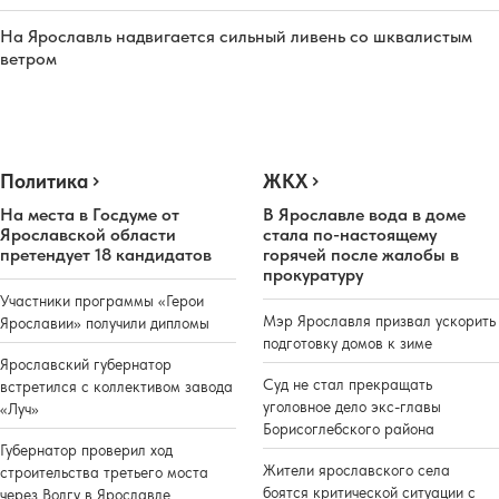
На Ярославль надвигается сильный ливень со шквалистым
ветром
Политика
ЖКХ
На места в Госдуме от
В Ярославле вода в доме
Ярославской области
стала по-настоящему
претендует 18 кандидатов
горячей после жалобы в
прокуратуру
Участники программы «Герои
Мэр Ярославля призвал ускорить
Ярославии» получили дипломы
подготовку домов к зиме
Ярославский губернатор
Суд не стал прекращать
встретился с коллективом завода
уголовное дело экс-главы
«Луч»
Борисоглебского района
Губернатор проверил ход
Жители ярославского села
строительства третьего моста
боятся критической ситуации с
через Волгу в Ярославле