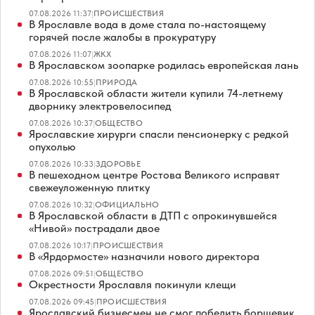
07.08.2026 11:37
|
ПРОИСШЕСТВИЯ
В Ярославле вода в доме стала по-настоящему
горячей после жалобы в прокуратуру
07.08.2026 11:07
|
ЖКХ
В Ярославском зоопарке родилась европейская лань
07.08.2026 10:55
|
ПРИРОДА
В Ярославской области жители купили 74-летнему
дворнику электровелосипед
07.08.2026 10:37
|
ОБЩЕСТВО
Ярославские хирурги спасли пенсионерку с редкой
опухолью
07.08.2026 10:33
|
ЗДОРОВЬЕ
В пешеходном центре Ростова Великого исправят
свежеуложенную плитку
07.08.2026 10:32
|
ОФИЦИАЛЬНО
В Ярославской области в ДТП с опрокинувшейся
«Нивой» пострадали двое
07.08.2026 10:17
|
ПРОИСШЕСТВИЯ
В «Ярдормосте» назначили нового директора
07.08.2026 09:51
|
ОБЩЕСТВО
Окрестности Ярославля покинули клещи
07.08.2026 09:45
|
ПРОИСШЕСТВИЯ
Ярославский бизнесмен не смог победить борщевик