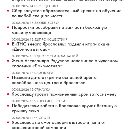
07.08.2026 14:01
|
ОБЩЕСТВО
Сбер запустил образовательный кредит на обучение
по любой специальности
07.08.2026 13:58
|
ОБЩЕСТВО
Подростки разобрали на запчасти бесхозную
машину ярославца
07.08.2026 13:52
|
ПРОИСШЕСТВИЯ
В «ТНС энерго Ярославль» подвели итоги акции
«Двойная выгода»
07.08.2026 13:27
|
НОВОСТИ КОМПАНИЙ
Жена Александра Радулова напомнила о чудесном
спасении «Локомотива»
07.08.2026 13:06
|
ХОККЕЙ
Названа дата открытия основной арены
волейбольного центра в Ярославле
07.08.2026 12:07
|
НАУКА
Ярославцу грозит пожизненный срок за госизмену
07.08.2026 11:53
|
ПРОИСШЕСТВИЯ
Победителям забега в Ярославле вручат бетонную
крышку люка
07.08.2026 11:44
|
СПОРТ
Ярославец не смог оспорить штраф и пени от
каршеринговой компании