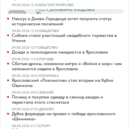
09.08.2026 12:32
|
БЛАГОУСТРОЙСТВО
Реклама
Некоуз и Диево-Городище хотят получить статус
исторических поселений
09.08.2026 12:20
|
ОБЩЕСТВО
Собака стала участницей свадебного торжества в
Угличе
09.08.2026 12:17
|
ОБЩЕСТВО
Дожди и похолодание ожидаются в Ярославле
09.08.2026 11:03
|
ПОГОДА
Сбитые дроны, наземное метро и «Война и мир»: чем
запомнится неделя в Ярославле
09.08.2026 10:01
|
ПОЛИТИКА
Ярославский «Локомотив» стал вторым на Кубке
Овечкина
09.08.2026 09:01
|
ХОККЕЙ
Почему я покупаю одежду в секонд-хендах и
перестала этого стесняться
09.08.2026 07:01
|
ДИЗАЙН
Дубль форварда не привел к победе ярославского
«Шинника»
08.08.2026 21:17
|
СПОРТ