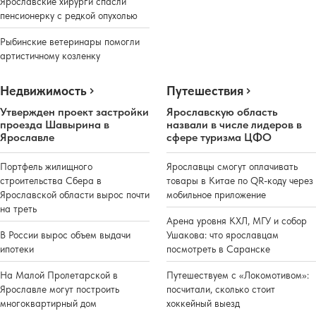
Ярославские хирурги спасли
пенсионерку с редкой опухолью
Рыбинские ветеринары помогли
артистичному козленку
Недвижимость
Путешествия
Утвержден проект застройки
Ярославскую область
проезда Шавырина в
назвали в числе лидеров в
Ярославле
сфере туризма ЦФО
Портфель жилищного
Ярославцы смогут оплачивать
строительства Сбера в
товары в Китае по QR-коду через
Ярославской области вырос почти
мобильное приложение
на треть
Арена уровня КХЛ, МГУ и собор
В России вырос объем выдачи
Ушакова: что ярославцам
ипотеки
посмотреть в Саранске
На Малой Пролетарской в
Путешествуем с «Локомотивом»:
Ярославле могут построить
посчитали, сколько стоит
многоквартирный дом
хоккейный выезд