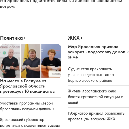
На Ярославль надвигается сильный ливень со шквалистым
ветром
Политика
ЖКХ
Мэр Ярославля призвал
ускорить подготовку домов к
зиме
Суд не стал прекращать
уголовное дело экс-главы
Борисоглебского района
На места в Госдуме от
Ярославской области
претендует 18 кандидатов
Жители ярославского села
боятся критической ситуации с
водой
Участники программы «Герои
Ярославии» получили дипломы
Губернатор призвал разъяснять
ярославцам вопросы ЖКХ
Ярославский губернатор
встретился с коллективом завода