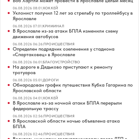
Боб Хартли может провести в Ярославле целый месяц
06.08.2026 08:01
|
ХОККЕЙ
Уклонист получил 12 лет за стрельбу по троллейбусу в
Ярославле
06.08.2026 07:01
|
КРИМИНАЛ
В Ярославле из-за атаки БПЛА изменили схему
движения автобусов
06.08.2026 06:26
|
ПРОИСШЕСТВИЯ
Определен подрядчик озеленения у стадиона
«Спартаковец» в Ярославле
06.08.2026 06:01
|
БЛАГОУСТРОЙСТВО
На дороге в Дядьково приступают к ремонту
тротуаров
06.08.2026 05:01
|
ДОРОГИ
Обнародован график путешествия Кубка Гагарина по
Ярославской области
06.08.2026 04:01
|
ХОККЕЙ
В Ярославле из-за ночной атаки БПЛА перерыли
федеральную трассу
06.08.2026 02:56
|
ПРОИСШЕСТВИЯ
В Ярославской области ночью объявлена атака
БПЛА
06.08.2026 02:46
|
ПРОИСШЕСТВИЯ
Водитель иномарки госпитализирован после ДТП с