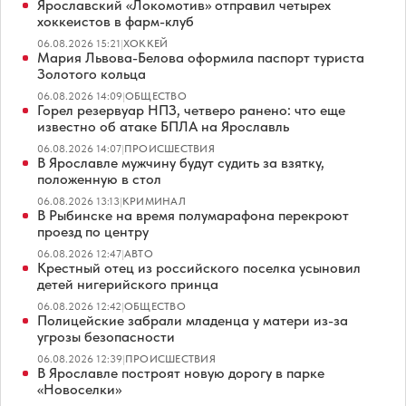
Ярославский «Локомотив» отправил четырех
хоккеистов в фарм-клуб
06.08.2026 15:21
|
ХОККЕЙ
Мария Львова-Белова оформила паспорт туриста
Золотого кольца
06.08.2026 14:09
|
ОБЩЕСТВО
Горел резервуар НПЗ, четверо ранено: что еще
известно об атаке БПЛА на Ярославль
06.08.2026 14:07
|
ПРОИСШЕСТВИЯ
В Ярославле мужчину будут судить за взятку,
положенную в стол
06.08.2026 13:13
|
КРИМИНАЛ
В Рыбинске на время полумарафона перекроют
проезд по центру
06.08.2026 12:47
|
АВТО
Крестный отец из российского поселка усыновил
детей нигерийского принца
06.08.2026 12:42
|
ОБЩЕСТВО
Полицейские забрали младенца у матери из-за
угрозы безопасности
06.08.2026 12:39
|
ПРОИСШЕСТВИЯ
В Ярославле построят новую дорогу в парке
«Новоселки»