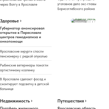
уголовное дело экс-главы
через Волгу в Ярославле
Борисоглебского района
Здоровье
Реклама
Губернатор анонсировал
открытие в Переславле
центров гемодиализа и
онкопомощи
Ярославские хирурги спасли
пенсионерку с редкой опухолью
Рыбинские ветеринары помогли
артистичному козленку
В Ярославле сделают фасад и
смонтируют подсветку в детской
больнице
Недвижимость
Путешествия
Портфель жилищного
Ярославскую область