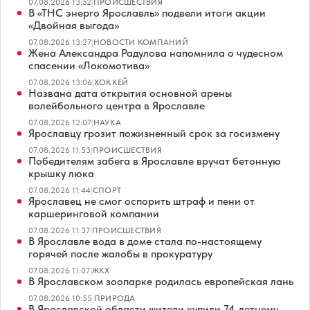
07.08.2026 13:52
|
ПРОИСШЕСТВИЯ
В «ТНС энерго Ярославль» подвели итоги акции
«Двойная выгода»
07.08.2026 13:27
|
НОВОСТИ КОМПАНИЙ
Жена Александра Радулова напомнила о чудесном
спасении «Локомотива»
07.08.2026 13:06
|
ХОККЕЙ
Названа дата открытия основной арены
волейбольного центра в Ярославле
07.08.2026 12:07
|
НАУКА
Ярославцу грозит пожизненный срок за госизмену
07.08.2026 11:53
|
ПРОИСШЕСТВИЯ
Победителям забега в Ярославле вручат бетонную
крышку люка
07.08.2026 11:44
|
СПОРТ
Ярославец не смог оспорить штраф и пени от
каршеринговой компании
07.08.2026 11:37
|
ПРОИСШЕСТВИЯ
В Ярославле вода в доме стала по-настоящему
горячей после жалобы в прокуратуру
07.08.2026 11:07
|
ЖКХ
В Ярославском зоопарке родилась европейская лань
07.08.2026 10:55
|
ПРИРОДА
В Ярославской области жители купили 74-летнему