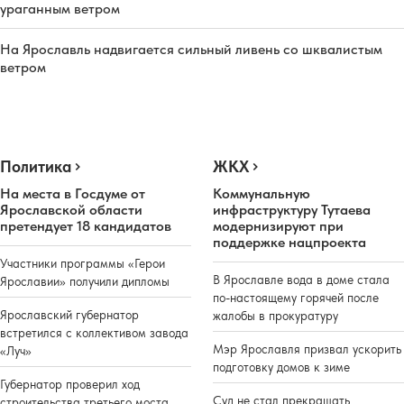
ураганным ветром
На Ярославль надвигается сильный ливень со шквалистым
ветром
Политика
ЖКХ
На места в Госдуме от
Коммунальную
Ярославской области
инфраструктуру Тутаева
претендует 18 кандидатов
модернизируют при
поддержке нацпроекта
Участники программы «Герои
В Ярославле вода в доме стала
Ярославии» получили дипломы
по-настоящему горячей после
Ярославский губернатор
жалобы в прокуратуру
встретился с коллективом завода
Мэр Ярославля призвал ускорить
«Луч»
подготовку домов к зиме
Губернатор проверил ход
Суд не стал прекращать
строительства третьего моста