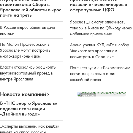
строительства Сбера в
назвали в числе лидеров в
Ярославской области вырос
сфере туризма ЦФО
почти на треть
Ярославцы смогут оплачивать
В России вырос объем выдачи
товары в Китае по QR-коду через
ипотеки
мобильное приложение
На Малой Пролетарской в
Арена уровня КХЛ, МГУ и собор
Ярославле могут построить
Ушакова: что ярославцам
многоквартирный дом
посмотреть в Саранске
Власти отказались расширять
Путешествуем с «Локомотивом»:
внутриквартальный проезд в
посчитали, сколько стоит
центре Ярославля
хоккейный выезд
Новости компаний
Реклама
В «ТНС энерго Ярославль»
подвели итоги акции
«Двойная выгода»
Эксперты выяснили, как кешбэк
влияет на спрос россиян