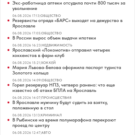
Экс-работница аптеки отсудила почти 800 тысяч за
увольнение
06.08.2026 17:13
|
ОБЩЕСТВО
Резервисты отряда «БАРС» выходят на дежурство в
Ярославле
06.08.2026 17:05
|
ОБЩЕСТВО
В России вырос объем выдачи ипотеки
06.08.2026 16:23
|
НЕДВИЖИМОСТЬ
Ярославский «Локомотив» отправил четырех
хоккеистов в фарм-клуб
06.08.2026 15:21
|
ХОККЕЙ
Мария Львова-Белова оформила паспорт туриста
Золотого кольца
06.08.2026 14:09
|
ОБЩЕСТВО
Горел резервуар НПЗ, четверо ранено: что еще
известно об атаке БПЛА на Ярославль
06.08.2026 14:07
|
ПРОИСШЕСТВИЯ
В Ярославле мужчину будут судить за взятку,
положенную в стол
06.08.2026 13:13
|
КРИМИНАЛ
В Рыбинске на время полумарафона перекроют
проезд по центру
06.08.2026 12:47
|
АВТО