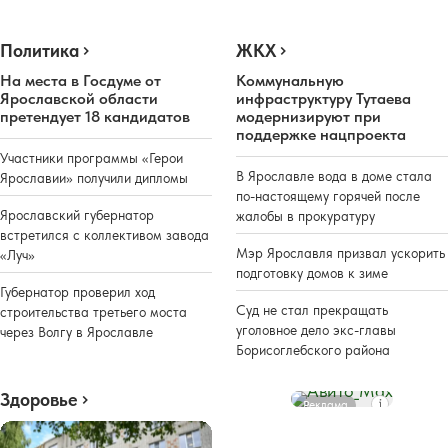
Политика
ЖКХ
На места в Госдуме от
Коммунальную
Ярославской области
инфраструктуру Тутаева
претендует 18 кандидатов
модернизируют при
поддержке нацпроекта
Участники программы «Герои
В Ярославле вода в доме стала
Ярославии» получили дипломы
по-настоящему горячей после
Ярославский губернатор
жалобы в прокуратуру
встретился с коллективом завода
Мэр Ярославля призвал ускорить
«Луч»
подготовку домов к зиме
Губернатор проверил ход
Суд не стал прекращать
строительства третьего моста
уголовное дело экс-главы
через Волгу в Ярославле
Борисоглебского района
Здоровье
Реклама