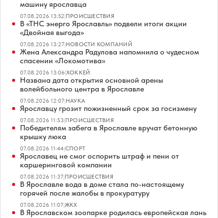
машину ярославца
07.08.2026 13:52
|
ПРОИСШЕСТВИЯ
В «ТНС энерго Ярославль» подвели итоги акции
«Двойная выгода»
07.08.2026 13:27
|
НОВОСТИ КОМПАНИЙ
Жена Александра Радулова напомнила о чудесном
спасении «Локомотива»
07.08.2026 13:06
|
ХОККЕЙ
Названа дата открытия основной арены
волейбольного центра в Ярославле
07.08.2026 12:07
|
НАУКА
Ярославцу грозит пожизненный срок за госизмену
07.08.2026 11:53
|
ПРОИСШЕСТВИЯ
Победителям забега в Ярославле вручат бетонную
крышку люка
07.08.2026 11:44
|
СПОРТ
Ярославец не смог оспорить штраф и пени от
каршеринговой компании
07.08.2026 11:37
|
ПРОИСШЕСТВИЯ
В Ярославле вода в доме стала по-настоящему
горячей после жалобы в прокуратуру
07.08.2026 11:07
|
ЖКХ
В Ярославском зоопарке родилась европейская лань