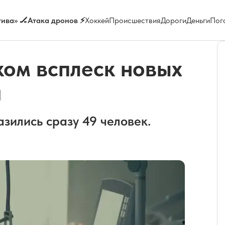
ива» 🏒
Атака дронов ⚡
Хоккей
Происшествия
Дороги
Деньги
Пог
ком всплеск новых
а
азились сразу 49 человек.