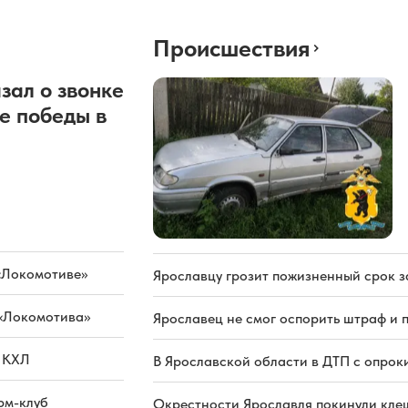
Происшествия
зал о звонке
е победы в
«Локомотиве»
Ярославцу грозит пожизненный срок з
 «Локомотива»
Ярославец не смог оспорить штраф и 
а КХЛ
В Ярославской области в ДТП с опрок
рм-клуб
Окрестности Ярославля покинули кле