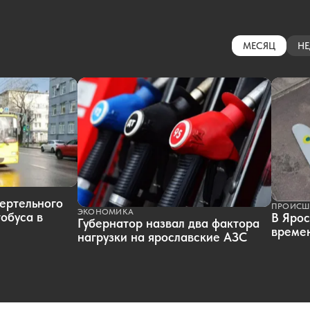
МЕСЯЦ
НЕ
ертельного
ПРОИСШ
ЭКОНОМИКА
обуса в
В Ярос
Губернатор назвал два фактора
времен
нагрузки на ярославские АЗС