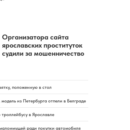
ранено: что еще известно об атаке
БПЛА на Ярославль
06.08.2026 14:07
|
ПРОИСШЕСТВИЯ
В Ярославле мужчину будут судить
за взятку, положенную в стол
06.08.2026 13:13
|
КРИМИНАЛ
В Рыбинске на время
Организатора сайта
полумарафона перекроют проезд
ярославских проституток
по центру
судили за мошенничество
06.08.2026 12:47
|
АВТО
зятку, положенную в стол
 модель из Петербурга отпели в Белграде
о троллейбусу в Ярославле
малоимущей ради покупки автомобиля