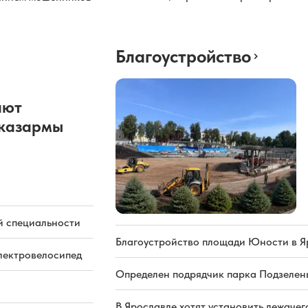
Благоустройство
ают
казармы
й специальности
Благоустройство площади Юности в Я
электровелосипед
Определен подрядчик парка Подзелень
В Ярославле хотят установить лежачег