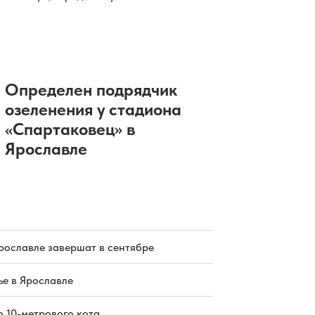
Определен подрядчик
озеленения у стадиона
«Спартаковец» в
Ярославле
рославле завершат в сентябре
е в Ярославле
о 10-метрового кота