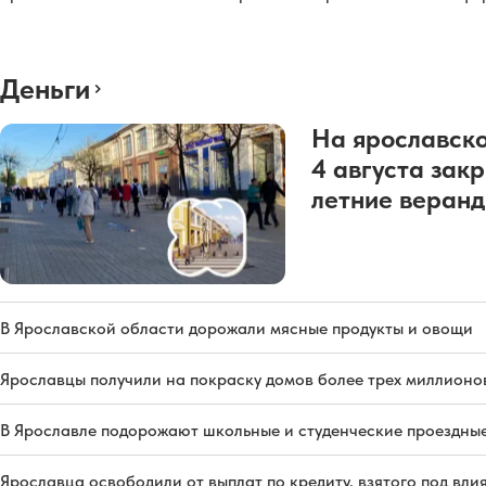
Деньги
На ярославско
4 августа зак
летние веран
В Ярославской области дорожали мясные продукты и овощи
Ярославцы получили на покраску домов более трех миллионо
В Ярославле подорожают школьные и студенческие проездны
Ярославца освободили от выплат по кредиту, взятого под вл