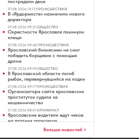
пострадали двое
07.08.2026 10:17
|
ПРОИСШЕСТВИЯ
В «Ярдормосте» назначили нового
директора
07.08.2026 09:51
|
ОБЩЕСТВО
Окрестности Ярославля покинули
клещи
07.08.2026 09:45
|
ПРОИСШЕСТВИЯ
Ярославский бизнесмен не смог
победить борщевик с помощью
дрона
07.08.2026 09:19
|
ОБЩЕСТВО
В Ярославской области погиб
рыбак, перевернувшийся на лодке
07.08.2026 09:17
|
ПРОИСШЕСТВИЯ
Организатора сайта ярославских
проституток судили за
мошенничество
07.08.2026 08:01
|
КРИМИНАЛ
Ярославские водители ждут чеков
на платных парковках
07.08.2026 07:01
|
ОБЩЕСТВО
Больше новостей
В Ярославле повторно продают
четырехзвездочный отель