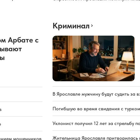
Криминал
м Арбате с
рывают
ды
В Ярославле мужчину будут судить за в
Погибшую во время свидания с турком
в
Уклонист получил 12 лет за стрельбу п
е
Жительница Ярославля притворилась 
иянием мошенников