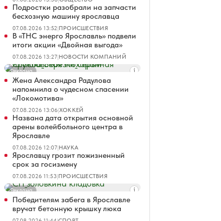
Подростки разобрали на запчасти
бесхозную машину ярославца
07.08.2026 13:52
|
ПРОИСШЕСТВИЯ
В «ТНС энерго Ярославль» подвели
итоги акции «Двойная выгода»
07.08.2026 13:27
|
НОВОСТИ КОМПАНИЙ
Реклама
Жена Александра Радулова
напомнила о чудесном спасении
«Локомотива»
07.08.2026 13:06
|
ХОККЕЙ
Названа дата открытия основной
арены волейбольного центра в
Ярославле
07.08.2026 12:07
|
НАУКА
Ярославцу грозит пожизненный
срок за госизмену
07.08.2026 11:53
|
ПРОИСШЕСТВИЯ
Реклама
Победителям забега в Ярославле
вручат бетонную крышку люка
07.08.2026 11:44
|
СПОРТ