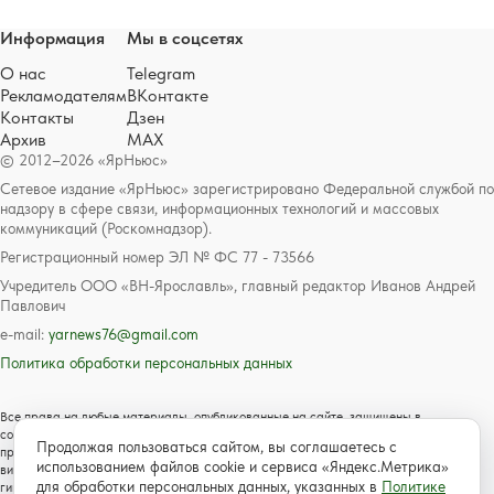
Информация
Мы в соцсетях
О нас
Telegram
Рекламодателям
ВКонтакте
Контакты
Дзен
Архив
MAX
© 2012–2026 «ЯрНьюс»
Сетевое издание «ЯрНьюс» зарегистрировано Федеральной службой по
надзору в сфере связи, информационных технологий и массовых
коммуникаций (Роскомнадзор).
Регистрационный номер ЭЛ № ФС 77 - 73566
Учредитель ООО «ВН-Ярославль», главный редактор Иванов Андрей
Павлович
e-mail:
yarnews76@gmail.com
Политика обработки персональных данных
Все права на любые материалы, опубликованные на сайте, защищены в
соответствии с российским и международным законодательством об авторском
Продолжая пользоваться сайтом, вы соглашаетесь с
праве и смежных правах. Любое использование текстовых, фото, аудио и
использованием файлов cookie и сервиса «Яндекс.Метрика»
видеоматериалов возможно только с согласия правообладателя с обязательной
для обработки персональных данных, указанных в
Политике
гиперссылкой на сайт https://www.yarnews.net; Для детей старше 16 лет.