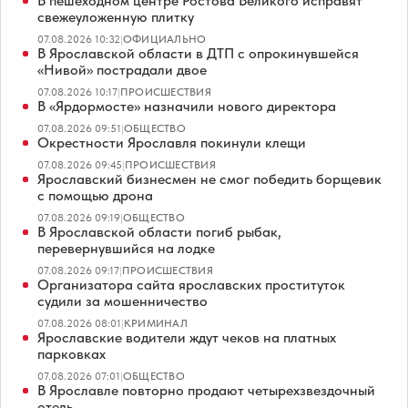
В пешеходном центре Ростова Великого исправят
свежеуложенную плитку
07.08.2026 10:32
|
ОФИЦИАЛЬНО
В Ярославской области в ДТП с опрокинувшейся
«Нивой» пострадали двое
07.08.2026 10:17
|
ПРОИСШЕСТВИЯ
В «Ярдормосте» назначили нового директора
07.08.2026 09:51
|
ОБЩЕСТВО
Окрестности Ярославля покинули клещи
07.08.2026 09:45
|
ПРОИСШЕСТВИЯ
Ярославский бизнесмен не смог победить борщевик
с помощью дрона
07.08.2026 09:19
|
ОБЩЕСТВО
В Ярославской области погиб рыбак,
перевернувшийся на лодке
07.08.2026 09:17
|
ПРОИСШЕСТВИЯ
Организатора сайта ярославских проституток
судили за мошенничество
07.08.2026 08:01
|
КРИМИНАЛ
Ярославские водители ждут чеков на платных
парковках
07.08.2026 07:01
|
ОБЩЕСТВО
В Ярославле повторно продают четырехзвездочный
отель