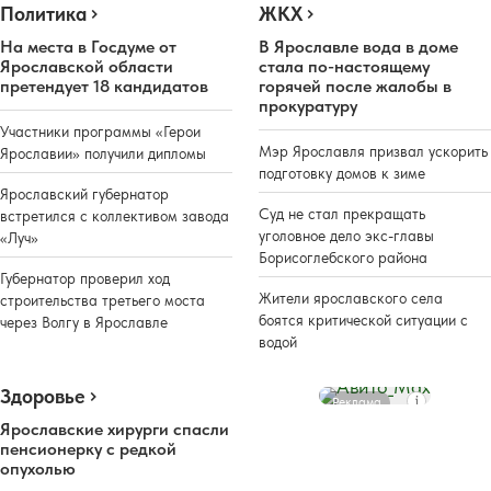
Политика
ЖКХ
На места в Госдуме от
В Ярославле вода в доме
Ярославской области
стала по-настоящему
претендует 18 кандидатов
горячей после жалобы в
прокуратуру
Участники программы «Герои
Мэр Ярославля призвал ускорить
Ярославии» получили дипломы
подготовку домов к зиме
Ярославский губернатор
Суд не стал прекращать
встретился с коллективом завода
уголовное дело экс-главы
«Луч»
Борисоглебского района
Губернатор проверил ход
Жители ярославского села
строительства третьего моста
боятся критической ситуации с
через Волгу в Ярославле
водой
Здоровье
Реклама
Ярославские хирурги спасли
пенсионерку с редкой
опухолью