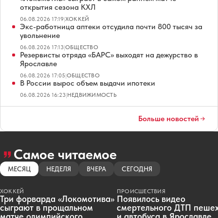
открытия сезона КХЛ
06.08.2026 17:19
|
ХОККЕЙ
Экс-работница аптеки отсудила почти 800 тысяч за
увольнение
06.08.2026 17:13
|
ОБЩЕСТВО
Резервисты отряда «БАРС» выходят на дежурство в
Ярославле
06.08.2026 17:05
|
ОБЩЕСТВО
В России вырос объем выдачи ипотеки
06.08.2026 16:23
|
НЕДВИЖИМОСТЬ
Больше новостей
Самое читаемое
МЕСЯЦ
НЕДЕЛЯ
ВЧЕРА
СЕГОДНЯ
ХОККЕЙ
ПРОИСШЕСТВИЯ
Три форварда «Локомотива»
Появилось видео
сыграют в прощальном
смертельного ДТП пеше
матче олимпийского
и автобуса в Ярославле