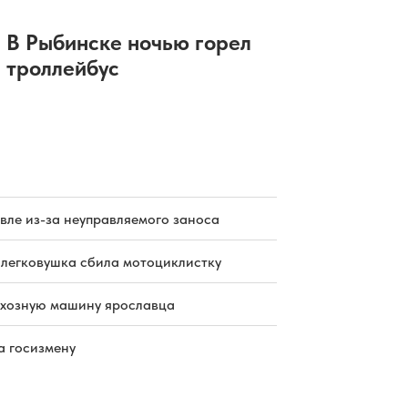
В Рыбинске ночью горел
троллейбус
вле из-за неуправляемого заноса
 легковушка сбила мотоциклистку
схозную машину ярославца
а госизмену