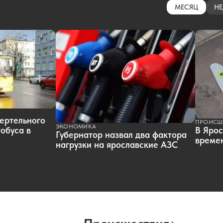
МЕСЯЦ
НЕ
ертельного
ПРОИСШ
ЭКОНОМИКА
обуса в
В Ярос
Губернатор назвал два фактора
времен
нагрузки на ярославские АЗС