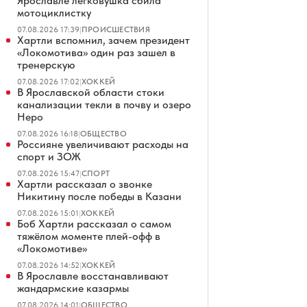
Ярославле легковушка сбила
мотоциклистку
07.08.2026 17:39
|
ПРОИСШЕСТВИЯ
Хартли вспомнил, зачем президент
«Локомотива» один раз зашел в
тренерскую
07.08.2026 17:02
|
ХОККЕЙ
В Ярославской области стоки
канализации текли в почву и озеро
Неро
07.08.2026 16:18
|
ОБЩЕСТВО
Россияне увеличивают расходы на
спорт и ЗОЖ
07.08.2026 15:47
|
СПОРТ
Хартли рассказал о звонке
Никитину после победы в Казани
07.08.2026 15:01
|
ХОККЕЙ
Боб Хартли рассказал о самом
тяжёлом моменте плей-офф в
«Локомотиве»
07.08.2026 14:52
|
ХОККЕЙ
В Ярославле восстанавливают
жандармские казармы
07.08.2026 14:01
|
ОБЩЕСТВО