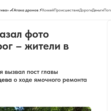
ива» 🏒
Атака дронов ⚡
Хоккей
Происшествия
Дороги
Деньги
Пог
азал фото
ог – жители в
 вызвал пост главы
цева
о ходе ямочного ремонта