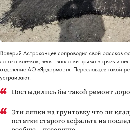
Валерий Астраханцев сопроводил свой рассказ фо
латают кое-как, лепят заплатки прямо в грязь и п
отделение АО «Ярдормост». Переславцев такой ре
устраивают.
Постыдились бы такой ремонт доро
Эти ляпки на грунтовку что ли клад
остатки старого асфальта на после
вообще... позорище...