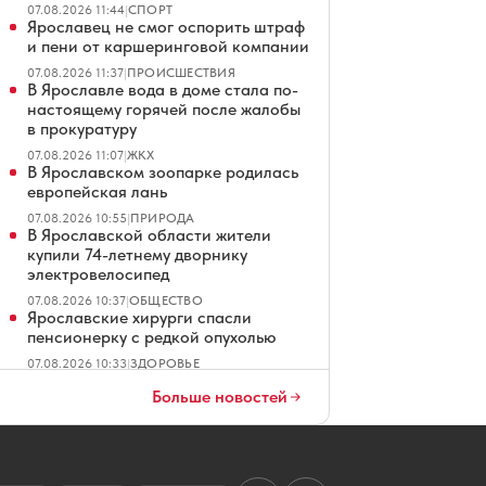
07.08.2026 11:44
|
СПОРТ
Ярославец не смог оспорить штраф
и пени от каршеринговой компании
07.08.2026 11:37
|
ПРОИСШЕСТВИЯ
В Ярославле вода в доме стала по-
настоящему горячей после жалобы
в прокуратуру
07.08.2026 11:07
|
ЖКХ
В Ярославском зоопарке родилась
европейская лань
07.08.2026 10:55
|
ПРИРОДА
В Ярославской области жители
купили 74-летнему дворнику
электровелосипед
07.08.2026 10:37
|
ОБЩЕСТВО
Ярославские хирурги спасли
пенсионерку с редкой опухолью
07.08.2026 10:33
|
ЗДОРОВЬЕ
В пешеходном центре Ростова
Больше новостей
Великого исправят
свежеуложенную плитку
07.08.2026 10:32
|
ОФИЦИАЛЬНО
В Ярославской области в ДТП с
опрокинувшейся «Нивой»