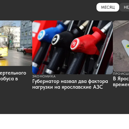
МЕСЯЦ
НЕ
ертельного
ПРОИСШ
ЭКОНОМИКА
обуса в
В Ярос
Губернатор назвал два фактора
времен
нагрузки на ярославские АЗС