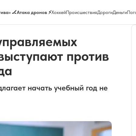
ива» 🏒
Атака дронов ⚡
Хоккей
Происшествия
Дороги
Деньги
Пог
еуправляемых
 выступают против
да
лагает начать учебный год не