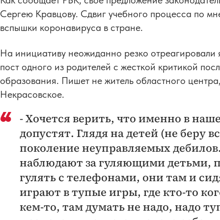
Как сообщает РБК, свое предложение законодате
Сергею Кравцову. Сдвиг учебного процесса по мн
вспышки коронавируса в стране.
На инициативу неожиданно резко отреагировали я
пост одного из родителей с жесткой критикой по
образования. Пишет не житель областного центра,
Некрасовское.
- Хочется верить, что именно в наш
допустят. Глядя на детей (не беру в
поколение неуправляемых дебилов.
наблюдают за гуляющими детьми, п
гулять с телефонами, они там и сид
играют в тупые игры, где кто-то ког
кем-то, там думать не надо, надо ту