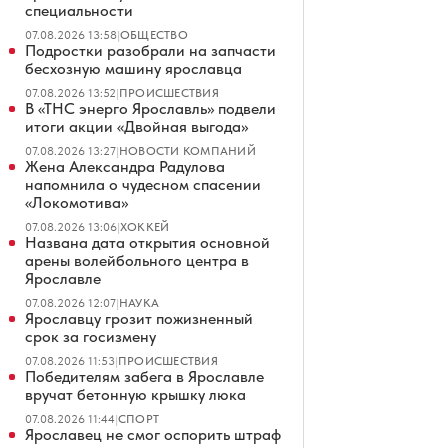
специальности
07.08.2026 13:58
|
ОБЩЕСТВО
Подростки разобрали на запчасти
бесхозную машину ярославца
07.08.2026 13:52
|
ПРОИСШЕСТВИЯ
В «ТНС энерго Ярославль» подвели
итоги акции «Двойная выгода»
07.08.2026 13:27
|
НОВОСТИ КОМПАНИЙ
Жена Александра Радулова
напомнила о чудесном спасении
«Локомотива»
07.08.2026 13:06
|
ХОККЕЙ
Названа дата открытия основной
арены волейбольного центра в
Ярославле
07.08.2026 12:07
|
НАУКА
Ярославцу грозит пожизненный
срок за госизмену
07.08.2026 11:53
|
ПРОИСШЕСТВИЯ
Победителям забега в Ярославле
вручат бетонную крышку люка
07.08.2026 11:44
|
СПОРТ
Ярославец не смог оспорить штраф