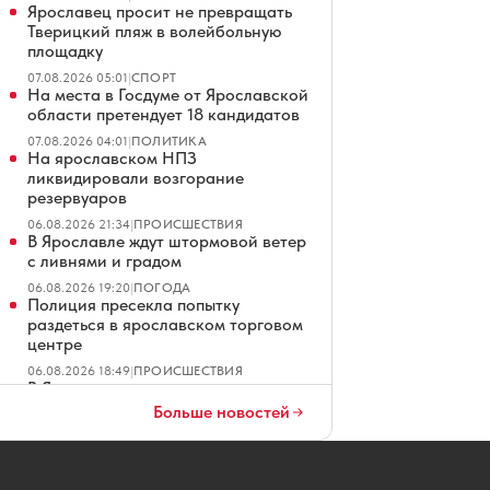
Ярославец просит не превращать
Тверицкий пляж в волейбольную
площадку
07.08.2026 05:01
|
СПОРТ
На места в Госдуме от Ярославской
области претендует 18 кандидатов
07.08.2026 04:01
|
ПОЛИТИКА
На ярославском НПЗ
ликвидировали возгорание
резервуаров
06.08.2026 21:34
|
ПРОИСШЕСТВИЯ
В Ярославле ждут штормовой ветер
с ливнями и градом
06.08.2026 19:20
|
ПОГОДА
Полиция пресекла попытку
раздеться в ярославском торговом
центре
06.08.2026 18:49
|
ПРОИСШЕСТВИЯ
В Ярославле не смогли продать
гостиницу на Московском
Больше новостей
проспекте
06.08.2026 18:01
|
ОБЩЕСТВО
Эксперты выяснили, как кешбэк