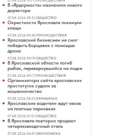
07.08.2026 10:17
|
ПРОИСШЕСТВИЯ
В «Ярдормосте» назначили нового
директора
07.08.2026 09:51
|
ОБЩЕСТВО
Окрестности Ярославля покинули
клещи
07.08.2026 09:45
|
ПРОИСШЕСТВИЯ
Ярославский бизнесмен не смог
победить борщевик с помощью
дрона
07.08.2026 09:19
|
ОБЩЕСТВО
В Ярославской области погиб
рыбак, перевернувшийся на лодке
07.08.2026 09:17
|
ПРОИСШЕСТВИЯ
Организатора сайта ярославских
проституток судили за
мошенничество
07.08.2026 08:01
|
КРИМИНАЛ
Ярославские водители ждут чеков
на платных парковках
07.08.2026 07:01
|
ОБЩЕСТВО
В Ярославле повторно продают
четырехзвездочный отель
07.08.2026 06:01
|
ЭКОНОМИКА