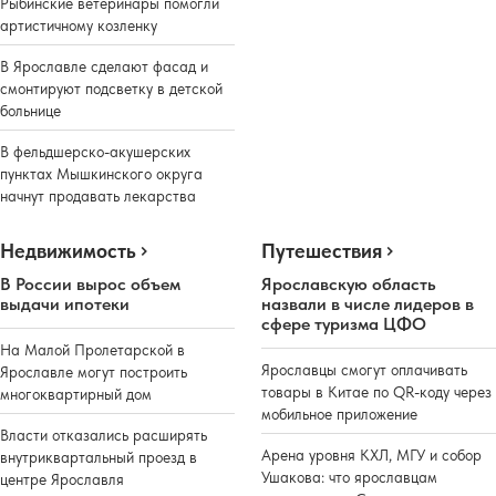
Рыбинские ветеринары помогли
артистичному козленку
В Ярославле сделают фасад и
смонтируют подсветку в детской
больнице
В фельдшерско-акушерских
пунктах Мышкинского округа
начнут продавать лекарства
Недвижимость
Путешествия
В России вырос объем
Ярославскую область
выдачи ипотеки
назвали в числе лидеров в
сфере туризма ЦФО
На Малой Пролетарской в
Ярославцы смогут оплачивать
Ярославле могут построить
товары в Китае по QR-коду через
многоквартирный дом
мобильное приложение
Власти отказались расширять
Арена уровня КХЛ, МГУ и собор
внутриквартальный проезд в
Ушакова: что ярославцам
центре Ярославля