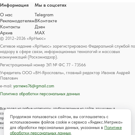
Информация
Мы в соцсетях
О нас
Telegram
Рекламодателям
ВКонтакте
Контакты
Дзен
Архив
MAX
© 2012–2026 «ЯрНьюс»
Сетевое издание «ЯрНьюс» зарегистрировано Федеральной службой по
надзору в сфере связи, информационных технологий и массовых
коммуникаций (Роскомнадзор).
Регистрационный номер ЭЛ № ФС 77 - 73566
Учредитель ООО «ВН-Ярославль», главный редактор Иванов Андрей
Павлович
e-mail:
yarnews76@gmail.com
Политика обработки персональных данных
Все права на любые материалы, опубликованные на сайте, защищены в
соответствии с российским и международным законодательством об авторском
Продолжая пользоваться сайтом, вы соглашаетесь с
праве и смежных правах. Любое использование текстовых, фото, аудио и
использованием файлов cookie и сервиса «Яндекс.Метрика»
видеоматериалов возможно только с согласия правообладателя с обязательной
для обработки персональных данных, указанных в
Политике
гиперссылкой на сайт https://www.yarnews.net; Для детей старше 16 лет.
обработки персональных данных
.