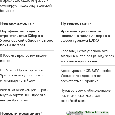
В Ярославле сделают фасад и
смонтируют подсветку в детской
больнице
Недвижимость
Путешествия
Портфель жилищного
Ярославскую область
строительства Сбера в
назвали в числе лидеров в
Ярославской области вырос
сфере туризма ЦФО
почти на треть
Ярославцы смогут оплачивать
В России вырос объем выдачи
товары в Китае по QR-коду через
ипотеки
мобильное приложение
На Малой Пролетарской в
Арена уровня КХЛ, МГУ и собор
Ярославле могут построить
Ушакова: что ярославцам
многоквартирный дом
посмотреть в Саранске
Власти отказались расширять
Путешествуем с «Локомотивом»:
внутриквартальный проезд в
посчитали, сколько стоит
центре Ярославля
хоккейный выезд
Новости компаний
Реклама