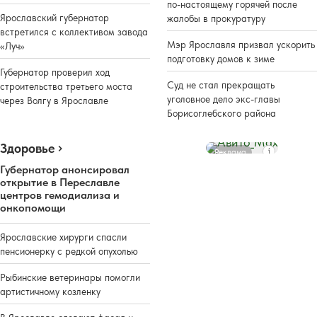
по-настоящему горячей после
Ярославский губернатор
жалобы в прокуратуру
встретился с коллективом завода
Мэр Ярославля призвал ускорить
«Луч»
подготовку домов к зиме
Губернатор проверил ход
Суд не стал прекращать
строительства третьего моста
уголовное дело экс-главы
через Волгу в Ярославле
Борисоглебского района
Здоровье
Реклама
Губернатор анонсировал
открытие в Переславле
центров гемодиализа и
онкопомощи
Ярославские хирурги спасли
пенсионерку с редкой опухолью
Рыбинские ветеринары помогли
артистичному козленку