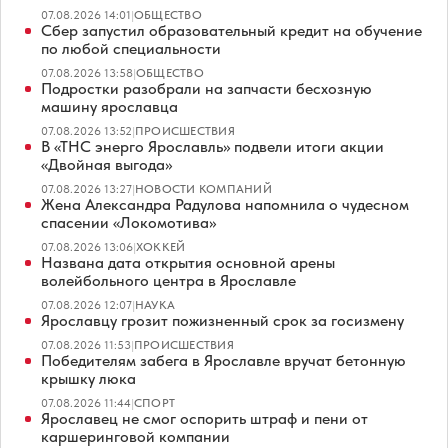
07.08.2026 14:01
|
ОБЩЕСТВО
Сбер запустил образовательный кредит на обучение
по любой специальности
07.08.2026 13:58
|
ОБЩЕСТВО
Подростки разобрали на запчасти бесхозную
машину ярославца
07.08.2026 13:52
|
ПРОИСШЕСТВИЯ
В «ТНС энерго Ярославль» подвели итоги акции
«Двойная выгода»
07.08.2026 13:27
|
НОВОСТИ КОМПАНИЙ
Жена Александра Радулова напомнила о чудесном
спасении «Локомотива»
07.08.2026 13:06
|
ХОККЕЙ
Названа дата открытия основной арены
волейбольного центра в Ярославле
07.08.2026 12:07
|
НАУКА
Ярославцу грозит пожизненный срок за госизмену
07.08.2026 11:53
|
ПРОИСШЕСТВИЯ
Победителям забега в Ярославле вручат бетонную
крышку люка
07.08.2026 11:44
|
СПОРТ
Ярославец не смог оспорить штраф и пени от
каршеринговой компании