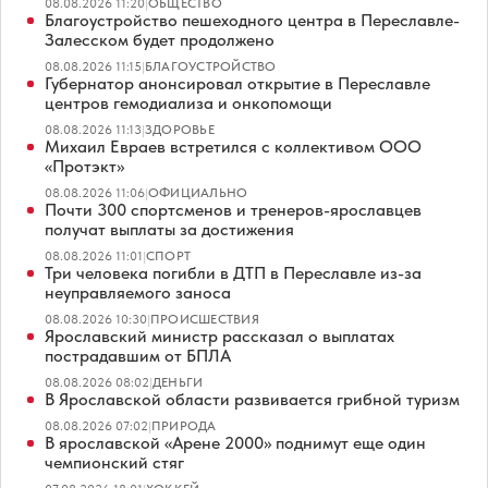
08.08.2026 11:20
|
ОБЩЕСТВО
Благоустройство пешеходного центра в Переславле-
Залесском будет продолжено
08.08.2026 11:15
|
БЛАГОУСТРОЙСТВО
Губернатор анонсировал открытие в Переславле
центров гемодиализа и онкопомощи
08.08.2026 11:13
|
ЗДОРОВЬЕ
Михаил Евраев встретился с коллективом ООО
«Протэкт»
08.08.2026 11:06
|
ОФИЦИАЛЬНО
Почти 300 спортсменов и тренеров-ярославцев
получат выплаты за достижения
08.08.2026 11:01
|
СПОРТ
Три человека погибли в ДТП в Переславле из-за
неуправляемого заноса
08.08.2026 10:30
|
ПРОИСШЕСТВИЯ
Ярославский министр рассказал о выплатах
пострадавшим от БПЛА
08.08.2026 08:02
|
ДЕНЬГИ
В Ярославской области развивается грибной туризм
08.08.2026 07:02
|
ПРИРОДА
В ярославской «Арене 2000» поднимут еще один
чемпионский стяг