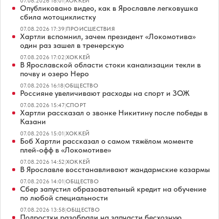
07.08.2026 18:01
|
ХОККЕЙ
Опубликовано видео, как в Ярославле легковушка
сбила мотоциклистку
07.08.2026 17:39
|
ПРОИСШЕСТВИЯ
Хартли вспомнил, зачем президент «Локомотива»
один раз зашел в тренерскую
07.08.2026 17:02
|
ХОККЕЙ
В Ярославской области стоки канализации текли в
почву и озеро Неро
07.08.2026 16:18
|
ОБЩЕСТВО
Россияне увеличивают расходы на спорт и ЗОЖ
07.08.2026 15:47
|
СПОРТ
Хартли рассказал о звонке Никитину после победы в
Казани
07.08.2026 15:01
|
ХОККЕЙ
Боб Хартли рассказал о самом тяжёлом моменте
плей-офф в «Локомотиве»
07.08.2026 14:52
|
ХОККЕЙ
В Ярославле восстанавливают жандармские казармы
07.08.2026 14:01
|
ОБЩЕСТВО
Сбер запустил образовательный кредит на обучение
по любой специальности
07.08.2026 13:58
|
ОБЩЕСТВО
Подростки разобрали на запчасти бесхозную