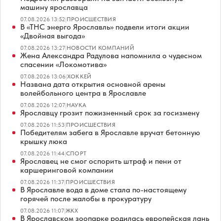
машину ярославца
07.08.2026 13:52
|
ПРОИСШЕСТВИЯ
В «ТНС энерго Ярославль» подвели итоги акции
«Двойная выгода»
07.08.2026 13:27
|
НОВОСТИ КОМПАНИЙ
Жена Александра Радулова напомнила о чудесном
спасении «Локомотива»
07.08.2026 13:06
|
ХОККЕЙ
Названа дата открытия основной арены
волейбольного центра в Ярославле
07.08.2026 12:07
|
НАУКА
Ярославцу грозит пожизненный срок за госизмену
07.08.2026 11:53
|
ПРОИСШЕСТВИЯ
Победителям забега в Ярославле вручат бетонную
крышку люка
07.08.2026 11:44
|
СПОРТ
Ярославец не смог оспорить штраф и пени от
каршеринговой компании
07.08.2026 11:37
|
ПРОИСШЕСТВИЯ
В Ярославле вода в доме стала по-настоящему
горячей после жалобы в прокуратуру
07.08.2026 11:07
|
ЖКХ
В Ярославском зоопарке родилась европейская лань