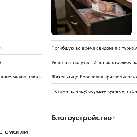
в
Погибшую во время свидания с турком
е
Уклонист получил 12 лет за стрельбу п
иянием мошенников
Жительница Ярославля притворилась 
Ногами по лицу: осужден хулиган, из
Благоустройство
е смогли