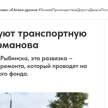
ива» 🏒
Атака дронов ⚡
Хоккей
Происшествия
Дороги
Деньги
Пог
уют транспортную
урманова
Рыбинска, эта развязка –
 ремонта, который проводят на
ого фонда.