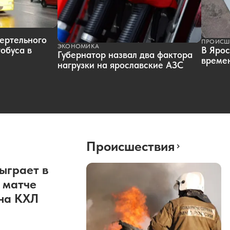
ертельного
ПРОИСШ
ЭКОНОМИКА
обуса в
В Ярос
Губернатор назвал два фактора
времен
нагрузки на ярославские АЗС
Происшествия
ыграет в
 матче
она КХЛ