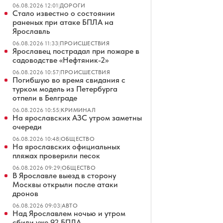
06.08.2026 12:01
|
ДОРОГИ
Стало известно о состоянии
раненых при атаке БПЛА на
Ярославль
06.08.2026 11:33
|
ПРОИСШЕСТВИЯ
Ярославец пострадал при пожаре в
садоводстве «Нефтяник-2»
06.08.2026 10:57
|
ПРОИСШЕСТВИЯ
Погибшую во время свидания с
турком модель из Петербурга
отпели в Белграде
06.08.2026 10:55
|
КРИМИНАЛ
На ярославских АЗС утром заметны
очереди
06.08.2026 10:48
|
ОБЩЕСТВО
На ярославских официальных
пляжах проверили песок
06.08.2026 09:29
|
ОБЩЕСТВО
В Ярославле выезд в сторону
Москвы открыли после атаки
дронов
06.08.2026 09:03
|
АВТО
Над Ярославлем ночью и утром
сбили уже 92 БПЛА