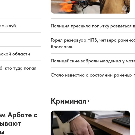
рм-клуб
Полиция пресекла попытку раздеться 
Горел резервуар НПЗ, четверо ранено:
Ярославль
вской области
Полицейские забрали младенца у мате
: кто туда попал
Стало известно о состоянии раненых 
Криминал
м Арбате с
рывают
ды