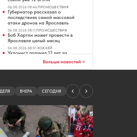
06.08.2026 08:46
|
ПРОИСШЕСТВИЯ
Губернатор рассказал о
последствиях самой массовой
атаки дронов на Ярославль
06.08.2026 08:11
|
ПРОИСШЕСТВИЯ
Боб Хартли может провести в
Ярославле целый месяц
06.08.2026 08:01
|
ХОККЕЙ
Уклонист получил 12 лет за
стрельбу по троллейбусу в
Больше новостей
Ярославле
06.08.2026 07:01
|
КРИМИНАЛ
В Ярославле из-за атаки БПЛА
изменили схему движения
автобусов
ДЕЛЯ
ВЧЕРА
СЕГОДНЯ
06.08.2026 06:26
|
ПРОИСШЕСТВИЯ
Определен подрядчик озеленения у
стадиона «Спартаковец» в
Ярославле
06.08.2026 06:01
|
БЛАГОУСТРОЙСТВО
На дороге в Дядьково приступают к
ремонту тротуаров
06.08.2026 05:01
|
ДОРОГИ