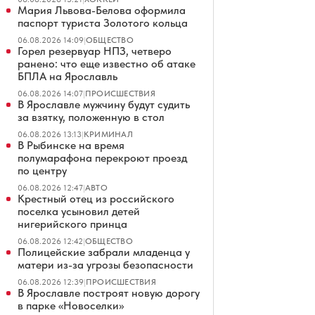
Мария Львова-Белова оформила
паспорт туриста Золотого кольца
06.08.2026 14:09
|
ОБЩЕСТВО
Горел резервуар НПЗ, четверо
ранено: что еще известно об атаке
БПЛА на Ярославль
06.08.2026 14:07
|
ПРОИСШЕСТВИЯ
В Ярославле мужчину будут судить
за взятку, положенную в стол
06.08.2026 13:13
|
КРИМИНАЛ
В Рыбинске на время
полумарафона перекроют проезд
по центру
06.08.2026 12:47
|
АВТО
Крестный отец из российского
поселка усыновил детей
нигерийского принца
06.08.2026 12:42
|
ОБЩЕСТВО
Полицейские забрали младенца у
матери из-за угрозы безопасности
06.08.2026 12:39
|
ПРОИСШЕСТВИЯ
В Ярославле построят новую дорогу
в парке «Новоселки»