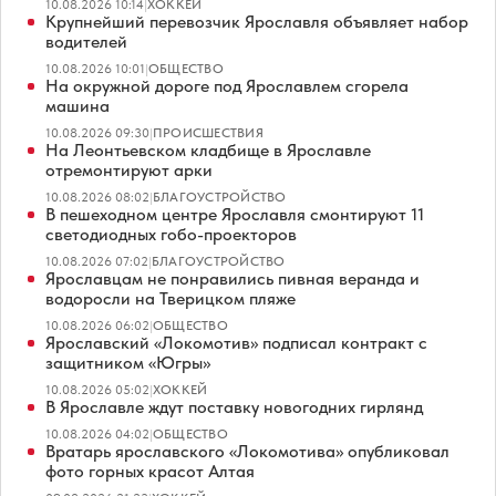
10.08.2026 10:14
|
ХОККЕЙ
Крупнейший перевозчик Ярославля объявляет набор
водителей
10.08.2026 10:01
|
ОБЩЕСТВО
На окружной дороге под Ярославлем сгорела
машина
10.08.2026 09:30
|
ПРОИСШЕСТВИЯ
На Леонтьевском кладбище в Ярославле
отремонтируют арки
10.08.2026 08:02
|
БЛАГОУСТРОЙСТВО
В пешеходном центре Ярославля смонтируют 11
светодиодных гобо-проекторов
10.08.2026 07:02
|
БЛАГОУСТРОЙСТВО
Ярославцам не понравились пивная веранда и
водоросли на Тверицком пляже
10.08.2026 06:02
|
ОБЩЕСТВО
Ярославский «Локомотив» подписал контракт с
защитником «Югры»
10.08.2026 05:02
|
ХОККЕЙ
В Ярославле ждут поставку новогодних гирлянд
10.08.2026 04:02
|
ОБЩЕСТВО
Вратарь ярославского «Локомотива» опубликовал
фото горных красот Алтая