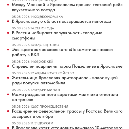
05.08.2026 15:09
|
ПРИРОДА
Между Москвой и Ярославлем прошел тестовый рейс
двухэтажного поезда
05.08.2026 14:23
|
ЭКОНОМИКА
В Ярославскую область возвращается непогода
05.08.2026 14:21
|
ПОГОДА
В России набирают популярность складные
смартфоны
05.08.2026 14:02
|
ОБЩЕСТВО
Экс-вратарь ярославского «Локомотива» нашел
работу в ВХЛ
05.08.2026 14:01
|
ХОККЕЙ
Определен подрядчик парка Подзеленье в Ярославле
05.08.2026 12:48
|
БЛАГОУСТРОЙСТВО
Жительница Ярославля притворилась малоимущей
ради покупки автомобиля
05.08.2026 12:09
|
КРИМИНАЛ
Мама раздавленного воротами мальчика ответила
на травлю
05.08.2026 12:07
|
ПРОИСШЕСТВИЯ
Расширение федеральной трассы у Ростова Великого
завершат в октябре
05.08.2026 11:31
|
ДОРОГИ
В Ярославле хотят установить лежачего 10-метрового