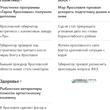
Участники программы
Мэр Ярославля призвал
«Герои Ярославии» получили
ускорить подготовку домов к
дипломы
зиме
Ярославский губернатор
Суд не стал прекращать
встретился с коллективом завода
уголовное дело экс-главы
«Луч»
Борисоглебского района
Губернатор проверил ход
Жители ярославского села
строительства третьего моста
боятся критической ситуации с
через Волгу в Ярославле
водой
Бывший прокурор Ярославской
Губернатор призвал разъяснять
области может стать сенатором
ярославцам вопросы ЖКХ
Здоровье
Реклама
Рыбинские ветеринары
помогли артистичному
козленку
В Ярославле сделают фасад и