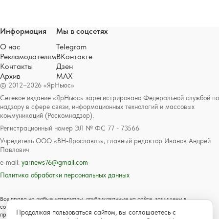
Информация
Мы в соцсетях
О нас
Telegram
Рекламодателям
ВКонтакте
Контакты
Дзен
Архив
MAX
© 2012–2026 «ЯрНьюс»
Сетевое издание «ЯрНьюс» зарегистрировано Федеральной службой по
надзору в сфере связи, информационных технологий и массовых
коммуникаций (Роскомнадзор).
Регистрационный номер ЭЛ № ФС 77 - 73566
Учредитель ООО «ВН-Ярославль», главный редактор Иванов Андрей
Павлович
e-mail:
yarnews76@gmail.com
Политика обработки персональных данных
Все права на любые материалы, опубликованные на сайте, защищены в
соответствии с российским и международным законодательством об авторском
Продолжая пользоваться сайтом, вы соглашаетесь с
праве и смежных правах. Любое использование текстовых, фото, аудио и