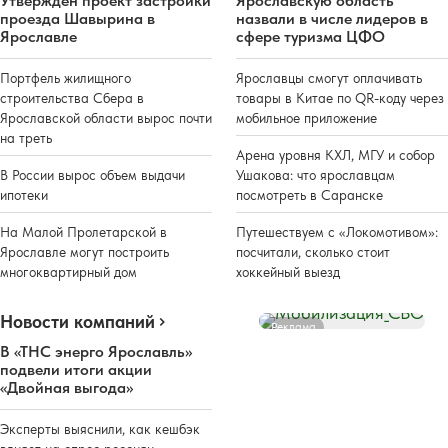
Утвержден проект застройки
Ярославскую область
проезда Шавырина в
назвали в числе лидеров в
Ярославле
сфере туризма ЦФО
Портфель жилищного
Ярославцы смогут оплачивать
строительства Сбера в
товары в Китае по QR-коду через
Ярославской области вырос почти
мобильное приложение
на треть
Арена уровня КХЛ, МГУ и собор
В России вырос объем выдачи
Ушакова: что ярославцам
ипотеки
посмотреть в Саранске
На Малой Пролетарской в
Путешествуем с «Локомотивом»:
Ярославле могут построить
посчитали, сколько стоит
многоквартирный дом
хоккейный выезд
Новости компаний
Реклама
В «ТНС энерго Ярославль»
подвели итоги акции
«Двойная выгода»
Эксперты выяснили, как кешбэк