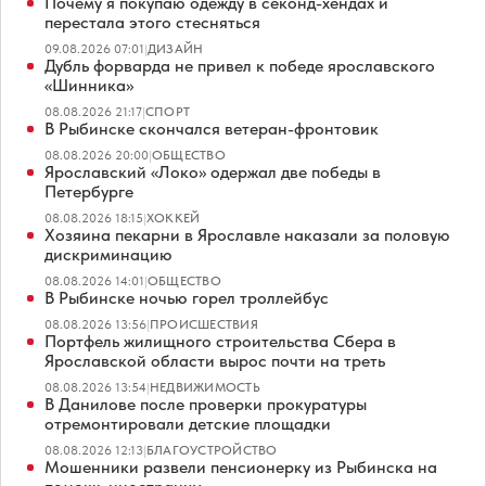
Почему я покупаю одежду в секонд-хендах и
перестала этого стесняться
09.08.2026 07:01
|
ДИЗАЙН
Дубль форварда не привел к победе ярославского
«Шинника»
08.08.2026 21:17
|
СПОРТ
В Рыбинске скончался ветеран-фронтовик
08.08.2026 20:00
|
ОБЩЕСТВО
Ярославский «Локо» одержал две победы в
Петербурге
08.08.2026 18:15
|
ХОККЕЙ
Хозяина пекарни в Ярославле наказали за половую
дискриминацию
08.08.2026 14:01
|
ОБЩЕСТВО
В Рыбинске ночью горел троллейбус
08.08.2026 13:56
|
ПРОИСШЕСТВИЯ
Портфель жилищного строительства Сбера в
Ярославской области вырос почти на треть
08.08.2026 13:54
|
НЕДВИЖИМОСТЬ
В Данилове после проверки прокуратуры
отремонтировали детские площадки
08.08.2026 12:13
|
БЛАГОУСТРОЙСТВО
Мошенники развели пенсионерку из Рыбинска на