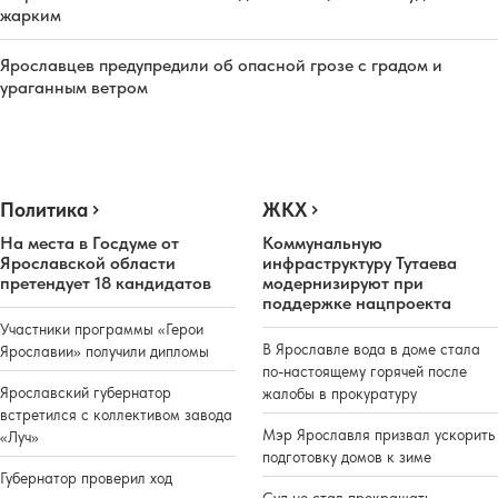
жарким
Ярославцев предупредили об опасной грозе с градом и
ураганным ветром
Политика
ЖКХ
На места в Госдуме от
Коммунальную
Ярославской области
инфраструктуру Тутаева
претендует 18 кандидатов
модернизируют при
поддержке нацпроекта
Участники программы «Герои
В Ярославле вода в доме стала
Ярославии» получили дипломы
по-настоящему горячей после
Ярославский губернатор
жалобы в прокуратуру
встретился с коллективом завода
Мэр Ярославля призвал ускорить
«Луч»
подготовку домов к зиме
Губернатор проверил ход
Суд не стал прекращать