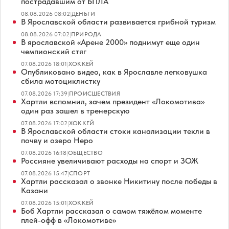
пострадавшим от БПЛА
08.08.2026 08:02
|
ДЕНЬГИ
В Ярославской области развивается грибной туризм
08.08.2026 07:02
|
ПРИРОДА
В ярославской «Арене 2000» поднимут еще один
чемпионский стяг
07.08.2026 18:01
|
ХОККЕЙ
Опубликовано видео, как в Ярославле легковушка
сбила мотоциклистку
07.08.2026 17:39
|
ПРОИСШЕСТВИЯ
Хартли вспомнил, зачем президент «Локомотива»
один раз зашел в тренерскую
07.08.2026 17:02
|
ХОККЕЙ
В Ярославской области стоки канализации текли в
почву и озеро Неро
07.08.2026 16:18
|
ОБЩЕСТВО
Россияне увеличивают расходы на спорт и ЗОЖ
07.08.2026 15:47
|
СПОРТ
Хартли рассказал о звонке Никитину после победы в
Казани
07.08.2026 15:01
|
ХОККЕЙ
Боб Хартли рассказал о самом тяжёлом моменте
плей-офф в «Локомотиве»