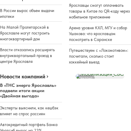
Ярославцы смогут оплачивать
В России вырос объем выдачи
товары в Китае по QR-коду через
ипотеки
мобильное приложение
На Малой Пролетарской в
Арена уровня КХЛ, МГУ и собор
Ярославле могут построить
Ушакова: что ярославцам
многоквартирный дом
посмотреть в Саранске
Власти отказались расширять
Путешествуем с «Локомотивом»:
внутриквартальный проезд в
посчитали, сколько стоит
центре Ярославля
хоккейный выезд
Новости компаний
Реклама
В «ТНС энерго Ярославль»
подвели итоги акции
«Двойная выгода»
Эксперты выяснили, как кешбэк
влияет на спрос россиян
Автокредитный портфель Банка
Уралсиб вырос на 23%