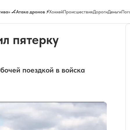
ива» 🏒
Атака дронов ⚡
Хоккей
Происшествия
Дороги
Деньги
Пог
ил пятерку
бочей поездкой в войска