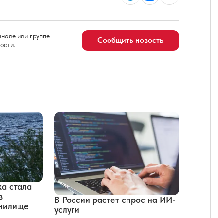
нале или группе
Сообщить новость
ости.
а стала
в
В России растет спрос на ИИ-
нилище
услуги