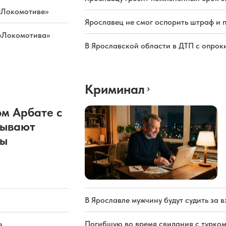
«Локомотиве»
Ярославец не смог оспорить штраф и 
 «Локомотива»
В Ярославской области в ДТП с опрок
Криминал
м Арбате с
рывают
ды
В Ярославле мужчину будут судить за в
Погибшую во время свидания с турком
в