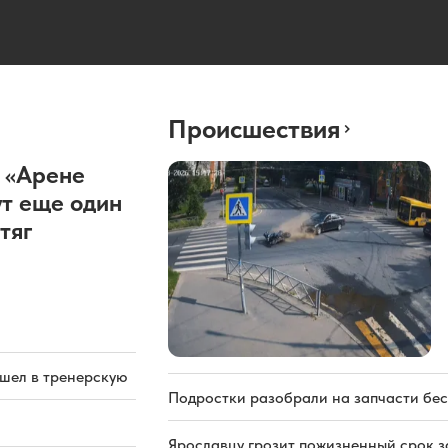
Происшествия
 «Арене
т еще один
тяг
ашел в тренерскую
Подростки разобрали на запчасти бе
Ярославцу грозит пожизненный срок з