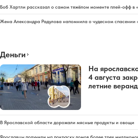
Боб Хартли рассказал о самом тяжёлом моменте плей-офф в 
Жена Александра Радулова напомнила о чудесном спасении
Деньги
На ярославско
4 августа зак
летние веран
В Ярославской области дорожали мясные продукты и овощи
Ярославцы получили на покраску домов более трех миллионо