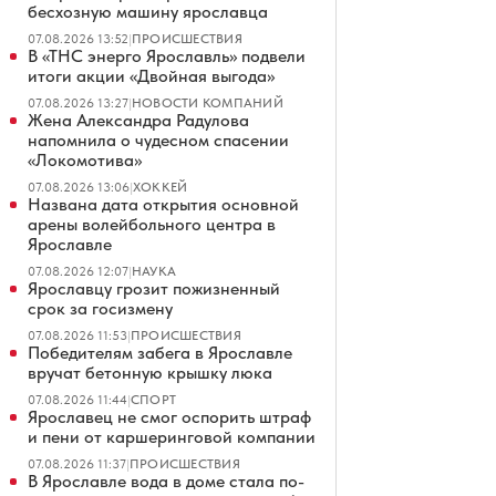
бесхозную машину ярославца
07.08.2026 13:52
|
ПРОИСШЕСТВИЯ
В «ТНС энерго Ярославль» подвели
итоги акции «Двойная выгода»
07.08.2026 13:27
|
НОВОСТИ КОМПАНИЙ
Жена Александра Радулова
напомнила о чудесном спасении
«Локомотива»
07.08.2026 13:06
|
ХОККЕЙ
Названа дата открытия основной
арены волейбольного центра в
Ярославле
07.08.2026 12:07
|
НАУКА
Ярославцу грозит пожизненный
срок за госизмену
07.08.2026 11:53
|
ПРОИСШЕСТВИЯ
Победителям забега в Ярославле
вручат бетонную крышку люка
07.08.2026 11:44
|
СПОРТ
Ярославец не смог оспорить штраф
и пени от каршеринговой компании
07.08.2026 11:37
|
ПРОИСШЕСТВИЯ
В Ярославле вода в доме стала по-