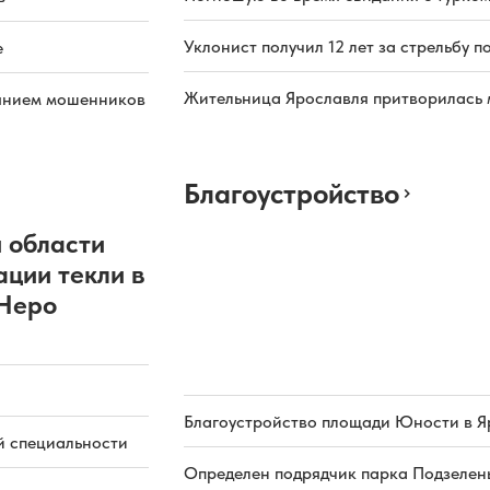
Уклонист получил 12 лет за стрельбу п
е
Жительница Ярославля притворилась 
иянием мошенников
Благоустройство
 области
ации текли в
 Неро
Благоустройство площади Юности в Я
й специальности
Определен подрядчик парка Подзелень