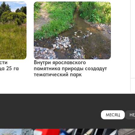
сти
Внутри ярославского
а 25 га
памятника природы создадут
тематический парк
МЕСЯЦ
НЕ