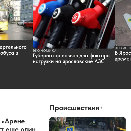
ертельного
ПРОИСШ
ЭКОНОМИКА
обуса в
В Ярос
Губернатор назвал два фактора
времен
нагрузки на ярославские АЗС
Происшествия
 «Арене
т еще один