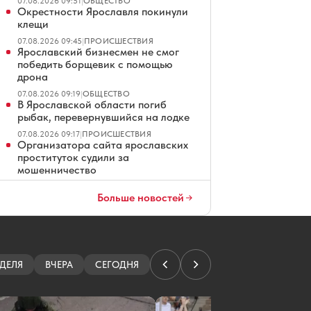
07.08.2026 09:51
|
ОБЩЕСТВО
Окрестности Ярославля покинули
клещи
07.08.2026 09:45
|
ПРОИСШЕСТВИЯ
Ярославский бизнесмен не смог
победить борщевик с помощью
дрона
07.08.2026 09:19
|
ОБЩЕСТВО
В Ярославской области погиб
рыбак, перевернувшийся на лодке
07.08.2026 09:17
|
ПРОИСШЕСТВИЯ
Организатора сайта ярославских
проституток судили за
мошенничество
07.08.2026 08:01
|
КРИМИНАЛ
Ярославские водители ждут чеков
Больше новостей
на платных парковках
07.08.2026 07:01
|
ОБЩЕСТВО
В Ярославле повторно продают
четырехзвездочный отель
ДЕЛЯ
ВЧЕРА
СЕГОДНЯ
07.08.2026 06:01
|
ЭКОНОМИКА
Ярославец просит не превращать
Тверицкий пляж в волейбольную
площадку