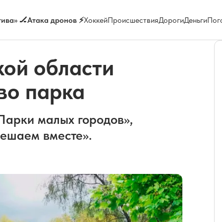
ива» 🏒
Атака дронов ⚡
Хоккей
Происшествия
Дороги
Деньги
Пог
кой области
во парка
Парки малых городов»,
Решаем вместе».