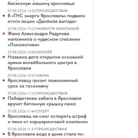
бесхозную машину ярославца
07.08.2026 13:52
|
ПРОИСШЕСТВИЯ
В «ТНС энерго Ярославль» подвели
итоги акции «Двойная выгода»
07.08.2026 13:27
|
НОВОСТИ КОМПАНИЙ
Жена Александра Радулова
напомнила о чудесном спасении
«Локомотива»
07.08.2026 13:06
|
ХОККЕЙ
Названа дата открытия основной
арены волейбольного центра в
Ярославле
07.08.2026 12:07
|
НАУКА
Ярославцу грозит пожизненный
срок за госизмену
07.08.2026 11:53
|
ПРОИСШЕСТВИЯ
Победителям забега в Ярославле
вручат бетонную крышку люка
07.08.2026 11:44
|
СПОРТ
Ярославец не смог оспорить штраф
и пени от каршеринговой компании
07.08.2026 11:37
|
ПРОИСШЕСТВИЯ
В Ярославле вода в доме стала по-