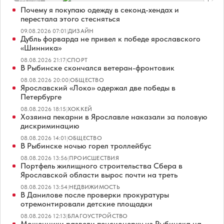
Реклама
Почему я покупаю одежду в секонд-хендах и
перестала этого стесняться
09.08.2026 07:01
|
ДИЗАЙН
Дубль форварда не привел к победе ярославского
«Шинника»
08.08.2026 21:17
|
СПОРТ
В Рыбинске скончался ветеран-фронтовик
08.08.2026 20:00
|
ОБЩЕСТВО
Ярославский «Локо» одержал две победы в
Петербурге
08.08.2026 18:15
|
ХОККЕЙ
Хозяина пекарни в Ярославле наказали за половую
дискриминацию
08.08.2026 14:01
|
ОБЩЕСТВО
В Рыбинске ночью горел троллейбус
08.08.2026 13:56
|
ПРОИСШЕСТВИЯ
Портфель жилищного строительства Сбера в
Ярославской области вырос почти на треть
08.08.2026 13:54
|
НЕДВИЖИМОСТЬ
В Данилове после проверки прокуратуры
отремонтировали детские площадки
08.08.2026 12:13
|
БЛАГОУСТРОЙСТВО
Мошенники развели пенсионерку из Рыбинска на