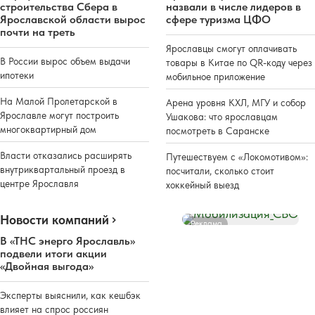
строительства Сбера в
назвали в числе лидеров в
Ярославской области вырос
сфере туризма ЦФО
почти на треть
Ярославцы смогут оплачивать
В России вырос объем выдачи
товары в Китае по QR-коду через
ипотеки
мобильное приложение
На Малой Пролетарской в
Арена уровня КХЛ, МГУ и собор
Ярославле могут построить
Ушакова: что ярославцам
многоквартирный дом
посмотреть в Саранске
Власти отказались расширять
Путешествуем с «Локомотивом»:
внутриквартальный проезд в
посчитали, сколько стоит
центре Ярославля
хоккейный выезд
Новости компаний
Реклама
В «ТНС энерго Ярославль»
подвели итоги акции
«Двойная выгода»
Эксперты выяснили, как кешбэк
влияет на спрос россиян