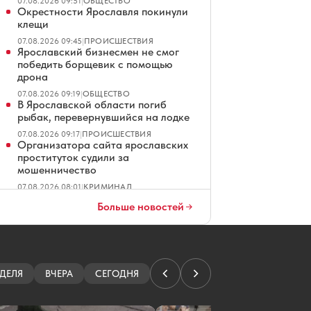
07.08.2026 09:51
|
ОБЩЕСТВО
Окрестности Ярославля покинули
клещи
07.08.2026 09:45
|
ПРОИСШЕСТВИЯ
Ярославский бизнесмен не смог
победить борщевик с помощью
дрона
07.08.2026 09:19
|
ОБЩЕСТВО
В Ярославской области погиб
рыбак, перевернувшийся на лодке
07.08.2026 09:17
|
ПРОИСШЕСТВИЯ
Организатора сайта ярославских
проституток судили за
мошенничество
07.08.2026 08:01
|
КРИМИНАЛ
Ярославские водители ждут чеков
Больше новостей
на платных парковках
07.08.2026 07:01
|
ОБЩЕСТВО
В Ярославле повторно продают
четырехзвездочный отель
07.08.2026 06:01
|
ЭКОНОМИКА
ДЕЛЯ
ВЧЕРА
СЕГОДНЯ
Ярославец просит не превращать
Тверицкий пляж в волейбольную
площадку