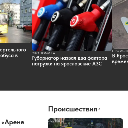
ертельного
ПРОИСШ
ЭКОНОМИКА
обуса в
В Ярос
Губернатор назвал два фактора
времен
нагрузки на ярославские АЗС
Происшествия
 «Арене