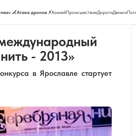
ива» 🏒
Атака дронов ⚡
Хоккей
Происшествия
Дороги
Деньги
Пог
 международный
нить - 2013»
онкурса в Ярославле стартует