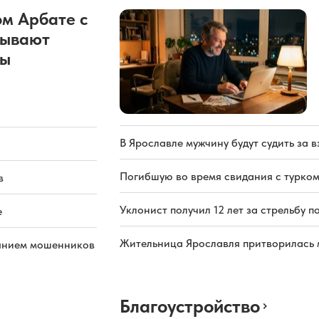
м Арбате с
рывают
ды
В Ярославле мужчину будут судить за в
Погибшую во время свидания с турком
в
Уклонист получил 12 лет за стрельбу п
е
Жительница Ярославля притворилась 
иянием мошенников
Благоустройство