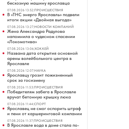
бесхозную машину ярославца
07.08.2026 13:52
|
ПРОИСШЕСТВИЯ
В «ТНС энерго Ярославль» подвели
итоги акции «Двойная выгода»
07.08.2026 13:27
|
НОВОСТИ КОМПАНИЙ
Жена Александра Радулова
напомнила о чудесном спасении
«Локомотива»
07.08.2026 13:06
|
ХОККЕЙ
Названа дата открытия основной
арены волейбольного центра в
Ярославле
07.08.2026 12:07
|
НАУКА
Ярославцу грозит пожизненный
срок за госизмену
07.08.2026 11:53
|
ПРОИСШЕСТВИЯ
Победителям забега в Ярославле
вручат бетонную крышку люка
07.08.2026 11:44
|
СПОРТ
Ярославец не смог оспорить штраф
и пени от каршеринговой компании
07.08.2026 11:37
|
ПРОИСШЕСТВИЯ
В Ярославле вода в доме стала по-