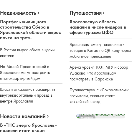
Недвижимость
Путешествия
Портфель жилищного
Ярославскую область
строительства Сбера в
назвали в числе лидеров в
Ярославской области вырос
сфере туризма ЦФО
почти на треть
Ярославцы смогут оплачивать
В России вырос объем выдачи
товары в Китае по QR-коду через
ипотеки
мобильное приложение
На Малой Пролетарской в
Арена уровня КХЛ, МГУ и собор
Ярославле могут построить
Ушакова: что ярославцам
многоквартирный дом
посмотреть в Саранске
Власти отказались расширять
Путешествуем с «Локомотивом»:
внутриквартальный проезд в
посчитали, сколько стоит
центре Ярославля
хоккейный выезд
Новости компаний
Реклама
В «ТНС энерго Ярославль»
подвели итоги акции