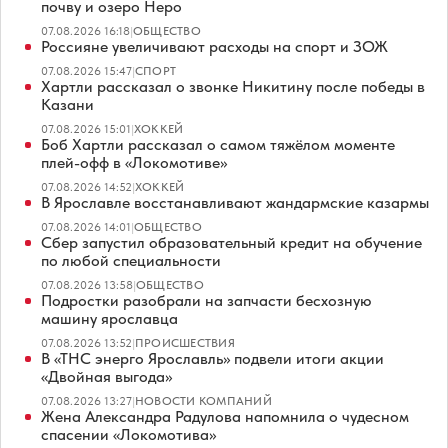
почву и озеро Неро
07.08.2026 16:18
|
ОБЩЕСТВО
Россияне увеличивают расходы на спорт и ЗОЖ
07.08.2026 15:47
|
СПОРТ
Хартли рассказал о звонке Никитину после победы в
Казани
07.08.2026 15:01
|
ХОККЕЙ
Боб Хартли рассказал о самом тяжёлом моменте
плей-офф в «Локомотиве»
07.08.2026 14:52
|
ХОККЕЙ
В Ярославле восстанавливают жандармские казармы
07.08.2026 14:01
|
ОБЩЕСТВО
Сбер запустил образовательный кредит на обучение
по любой специальности
07.08.2026 13:58
|
ОБЩЕСТВО
Подростки разобрали на запчасти бесхозную
машину ярославца
07.08.2026 13:52
|
ПРОИСШЕСТВИЯ
В «ТНС энерго Ярославль» подвели итоги акции
«Двойная выгода»
07.08.2026 13:27
|
НОВОСТИ КОМПАНИЙ
Жена Александра Радулова напомнила о чудесном
спасении «Локомотива»