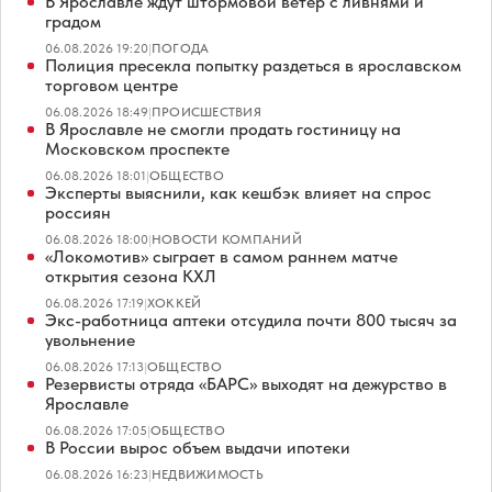
В Ярославле ждут штормовой ветер с ливнями и
градом
06.08.2026 19:20
|
ПОГОДА
Полиция пресекла попытку раздеться в ярославском
торговом центре
06.08.2026 18:49
|
ПРОИСШЕСТВИЯ
В Ярославле не смогли продать гостиницу на
Московском проспекте
06.08.2026 18:01
|
ОБЩЕСТВО
Эксперты выяснили, как кешбэк влияет на спрос
россиян
06.08.2026 18:00
|
НОВОСТИ КОМПАНИЙ
«Локомотив» сыграет в самом раннем матче
открытия сезона КХЛ
06.08.2026 17:19
|
ХОККЕЙ
Экс-работница аптеки отсудила почти 800 тысяч за
увольнение
06.08.2026 17:13
|
ОБЩЕСТВО
Резервисты отряда «БАРС» выходят на дежурство в
Ярославле
06.08.2026 17:05
|
ОБЩЕСТВО
В России вырос объем выдачи ипотеки
06.08.2026 16:23
|
НЕДВИЖИМОСТЬ