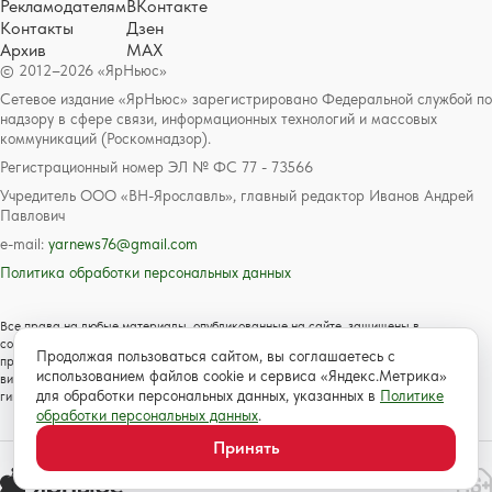
Рекламодателям
ВКонтакте
Контакты
Дзен
Архив
MAX
© 2012–2026 «ЯрНьюс»
Сетевое издание «ЯрНьюс» зарегистрировано Федеральной службой по
надзору в сфере связи, информационных технологий и массовых
коммуникаций (Роскомнадзор).
Регистрационный номер ЭЛ № ФС 77 - 73566
Учредитель ООО «ВН-Ярославль», главный редактор Иванов Андрей
Павлович
e-mail:
yarnews76@gmail.com
Политика обработки персональных данных
Все права на любые материалы, опубликованные на сайте, защищены в
соответствии с российским и международным законодательством об авторском
Продолжая пользоваться сайтом, вы соглашаетесь с
праве и смежных правах. Любое использование текстовых, фото, аудио и
использованием файлов cookie и сервиса «Яндекс.Метрика»
видеоматериалов возможно только с согласия правообладателя с обязательной
для обработки персональных данных, указанных в
Политике
гиперссылкой на сайт https://www.yarnews.net; Для детей старше 16 лет.
обработки персональных данных
.
Принять