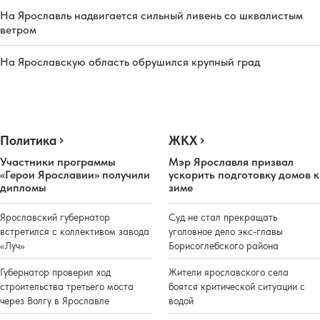
На Ярославль надвигается сильный ливень со шквалистым
ветром
На Ярославскую область обрушился крупный град
Политика
ЖКХ
Участники программы
Мэр Ярославля призвал
«Герои Ярославии» получили
ускорить подготовку домов к
дипломы
зиме
Ярославский губернатор
Суд не стал прекращать
встретился с коллективом завода
уголовное дело экс-главы
«Луч»
Борисоглебского района
Губернатор проверил ход
Жители ярославского села
строительства третьего моста
боятся критической ситуации с
через Волгу в Ярославле
водой