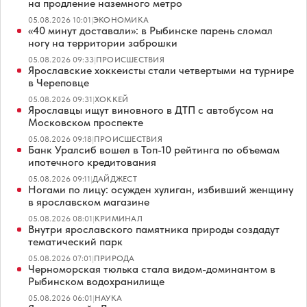
на продление наземного метро
05.08.2026 10:01
|
ЭКОНОМИКА
«40 минут доставали»: в Рыбинске парень сломал
ногу на территории заброшки
05.08.2026 09:33
|
ПРОИСШЕСТВИЯ
Ярославские хоккеисты стали четвертыми на турнире
в Череповце
05.08.2026 09:31
|
ХОККЕЙ
Ярославцы ищут виновного в ДТП с автобусом на
Московском проспекте
05.08.2026 09:18
|
ПРОИСШЕСТВИЯ
Банк Уралсиб вошел в Топ-10 рейтинга по объемам
ипотечного кредитования
05.08.2026 09:11
|
ДАЙДЖЕСТ
Ногами по лицу: осужден хулиган, избивший женщину
в ярославском магазине
05.08.2026 08:01
|
КРИМИНАЛ
Внутри ярославского памятника природы создадут
тематический парк
05.08.2026 07:01
|
ПРИРОДА
Черноморская тюлька стала видом-доминантом в
Рыбинском водохранилище
05.08.2026 06:01
|
НАУКА