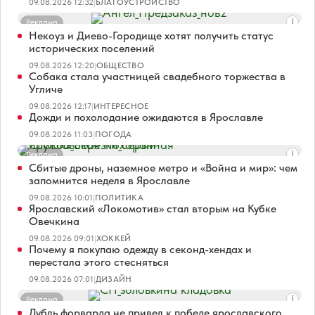
09.08.2026 12:32
|
БЛАГОУСТРОЙСТВО
Реклама
Некоуз и Диево-Городище хотят получить статус
исторических поселений
09.08.2026 12:20
|
ОБЩЕСТВО
Собака стала участницей свадебного торжества в
Угличе
09.08.2026 12:17
|
ИНТЕРЕСНОЕ
Дожди и похолодание ожидаются в Ярославле
09.08.2026 11:03
|
ПОГОДА
Реклама
Сбитые дроны, наземное метро и «Война и мир»: чем
запомнится неделя в Ярославле
09.08.2026 10:01
|
ПОЛИТИКА
Ярославский «Локомотив» стал вторым на Кубке
Овечкина
09.08.2026 09:01
|
ХОККЕЙ
Почему я покупаю одежду в секонд-хендах и
перестала этого стесняться
09.08.2026 07:01
|
ДИЗАЙН
Реклама
Дубль форварда не привел к победе ярославского