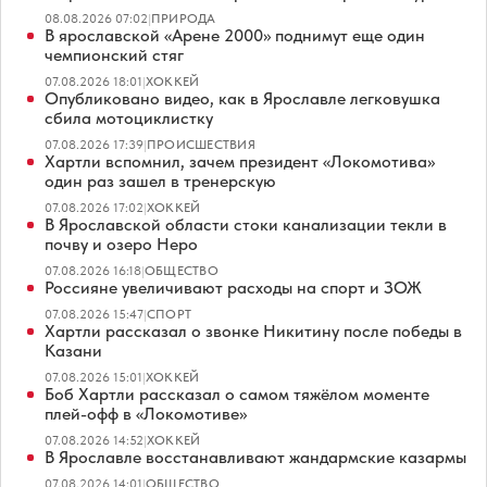
08.08.2026 07:02
|
ПРИРОДА
В ярославской «Арене 2000» поднимут еще один
чемпионский стяг
07.08.2026 18:01
|
ХОККЕЙ
Опубликовано видео, как в Ярославле легковушка
сбила мотоциклистку
07.08.2026 17:39
|
ПРОИСШЕСТВИЯ
Хартли вспомнил, зачем президент «Локомотива»
один раз зашел в тренерскую
07.08.2026 17:02
|
ХОККЕЙ
В Ярославской области стоки канализации текли в
почву и озеро Неро
07.08.2026 16:18
|
ОБЩЕСТВО
Россияне увеличивают расходы на спорт и ЗОЖ
07.08.2026 15:47
|
СПОРТ
Хартли рассказал о звонке Никитину после победы в
Казани
07.08.2026 15:01
|
ХОККЕЙ
Боб Хартли рассказал о самом тяжёлом моменте
плей-офф в «Локомотиве»
07.08.2026 14:52
|
ХОККЕЙ
В Ярославле восстанавливают жандармские казармы
07.08.2026 14:01
|
ОБЩЕСТВО