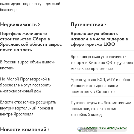
смонтируют подсветку в детской
больнице
Недвижимость
Путешествия
Портфель жилищного
Ярославскую область
строительства Сбера в
назвали в числе лидеров в
Ярославской области вырос
сфере туризма ЦФО
почти на треть
Ярославцы смогут оплачивать
В России вырос объем выдачи
товары в Китае по QR-коду через
ипотеки
мобильное приложение
На Малой Пролетарской в
Арена уровня КХЛ, МГУ и собор
Ярославле могут построить
Ушакова: что ярославцам
многоквартирный дом
посмотреть в Саранске
Власти отказались расширять
Путешествуем с «Локомотивом»:
внутриквартальный проезд в
посчитали, сколько стоит
центре Ярославля
хоккейный выезд
Новости компаний
Реклама