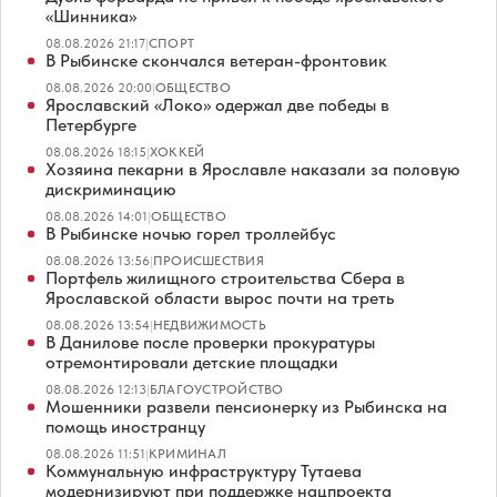
«Шинника»
08.08.2026 21:17
|
СПОРТ
В Рыбинске скончался ветеран-фронтовик
08.08.2026 20:00
|
ОБЩЕСТВО
Ярославский «Локо» одержал две победы в
Петербурге
08.08.2026 18:15
|
ХОККЕЙ
Хозяина пекарни в Ярославле наказали за половую
дискриминацию
08.08.2026 14:01
|
ОБЩЕСТВО
В Рыбинске ночью горел троллейбус
08.08.2026 13:56
|
ПРОИСШЕСТВИЯ
Портфель жилищного строительства Сбера в
Ярославской области вырос почти на треть
08.08.2026 13:54
|
НЕДВИЖИМОСТЬ
В Данилове после проверки прокуратуры
отремонтировали детские площадки
08.08.2026 12:13
|
БЛАГОУСТРОЙСТВО
Мошенники развели пенсионерку из Рыбинска на
помощь иностранцу
08.08.2026 11:51
|
КРИМИНАЛ
Коммунальную инфраструктуру Тутаева
модернизируют при поддержке нацпроекта