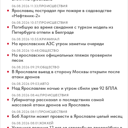
06.08.2026 11:33
|
ПРОИСШЕСТВИЯ
Ярославец пострадал при пожаре в садоводстве
«Нефтяник-2»
06.08.2026 10:57
|
ПРОИСШЕСТВИЯ
Погибшую во время свидания с турком модель из
Петербурга отпели в Белграде
06.08.2026 10:55
|
КРИМИНАЛ
На ярославских АЗС утром заметны очереди
06.08.2026 10:48
|
ОБЩЕСТВО
На ярославских официальных пляжах проверили
песок
06.08.2026 09:29
|
ОБЩЕСТВО
В Ярославле выезд в сторону Москвы открыли после
атаки дронов
06.08.2026 09:03
|
АВТО
Над Ярославлем ночью и утром сбили уже 92 БПЛА
06.08.2026 08:46
|
ПРОИСШЕСТВИЯ
Губернатор рассказал о последствиях самой
массовой атаки дронов на Ярославль
06.08.2026 08:11
|
ПРОИСШЕСТВИЯ
Боб Хартли может провести в Ярославле целый месяц
06.08.2026 08:01
|
ХОККЕЙ
Уклонист получил 12 лет за стрельбу по троллейбусу в