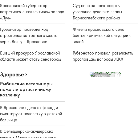
Ярославский губернатор
Суд не стал прекращать
встретился с коллективом завода
уголовное дело экс-главы
«Луч»
Борисоглебского района
Губернатор проверил ход
Жители ярославского села
строительства третьего моста
боятся критической ситуации с
через Волгу в Ярославле
водой
Бывший прокурор Ярославской
Губернатор призвал разъяснять
области может стать сенатором
ярославцам вопросы ЖКХ
Здоровье
Реклама
Рыбинские ветеринары
помогли артистичному
козленку
В Ярославле сделают фасад и
смонтируют подсветку в детской
больнице
В фельдшерско-акушерских
пунктах Мышкинского округа