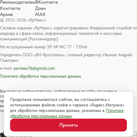
Рекламодателям
ВКонтакте
Контакты
Дзен
Архив
MAX
© 2012–2026 «ЯрНьюс»
Сетевое издание «ЯрНьюс» зарегистрировано Федеральной службой по
надзору в сфере связи, информационных технологий и массовых
коммуникаций (Роскомнадзор).
Регистрационный номер ЭЛ № ФС 77 - 73566
Учредитель ООО «ВН-Ярославль», главный редактор Иванов Андрей
Павлович
e-mail:
yarnews76@gmail.com
Политика обработки персональных данных
Все права на любые материалы, опубликованные на сайте, защищены в
соответствии с российским и международным законодательством об авторском
Продолжая пользоваться сайтом, вы соглашаетесь с
праве и смежных правах. Любое использование текстовых, фото, аудио и
использованием файлов cookie и сервиса «Яндекс.Метрика»
видеоматериалов возможно только с согласия правообладателя с обязательной
для обработки персональных данных, указанных в
Политике
гиперссылкой на сайт https://www.yarnews.net; Для детей старше 16 лет.
обработки персональных данных
.
Принять