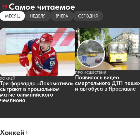
Самое читаемое
МЕСЯЦ
НЕДЕЛЯ
ВЧЕРА
СЕГОДНЯ
ПРОИСШЕСТВИЯ
Появилось видео
ХОККЕЙ
смертельного ДТП пеше
Три форварда «Локомотива»
и автобуса в Ярославле
сыграют в прощальном
матче олимпийского
чемпиона
Хоккей