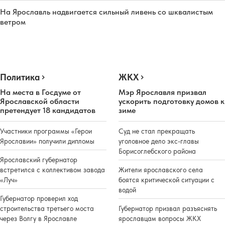
На Ярославль надвигается сильный ливень со шквалистым
ветром
Политика
ЖКХ
На места в Госдуме от
Мэр Ярославля призвал
Ярославской области
ускорить подготовку домов к
претендует 18 кандидатов
зиме
Участники программы «Герои
Суд не стал прекращать
Ярославии» получили дипломы
уголовное дело экс-главы
Борисоглебского района
Ярославский губернатор
встретился с коллективом завода
Жители ярославского села
«Луч»
боятся критической ситуации с
водой
Губернатор проверил ход
строительства третьего моста
Губернатор призвал разъяснять
через Волгу в Ярославле
ярославцам вопросы ЖКХ