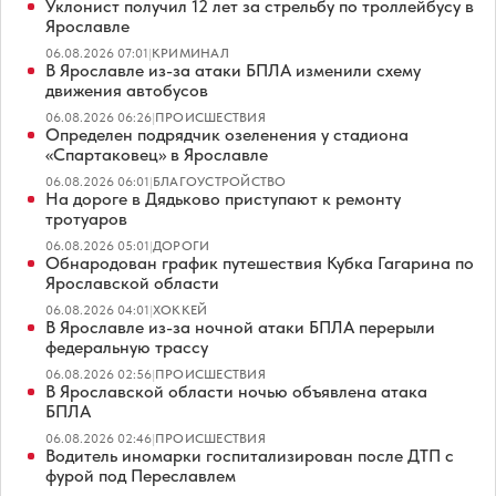
Уклонист получил 12 лет за стрельбу по троллейбусу в
Ярославле
06.08.2026 07:01
|
КРИМИНАЛ
В Ярославле из-за атаки БПЛА изменили схему
движения автобусов
06.08.2026 06:26
|
ПРОИСШЕСТВИЯ
Определен подрядчик озеленения у стадиона
«Спартаковец» в Ярославле
06.08.2026 06:01
|
БЛАГОУСТРОЙСТВО
На дороге в Дядьково приступают к ремонту
тротуаров
06.08.2026 05:01
|
ДОРОГИ
Обнародован график путешествия Кубка Гагарина по
Ярославской области
06.08.2026 04:01
|
ХОККЕЙ
В Ярославле из-за ночной атаки БПЛА перерыли
федеральную трассу
06.08.2026 02:56
|
ПРОИСШЕСТВИЯ
В Ярославской области ночью объявлена атака
БПЛА
06.08.2026 02:46
|
ПРОИСШЕСТВИЯ
Водитель иномарки госпитализирован после ДТП с
фурой под Переславлем