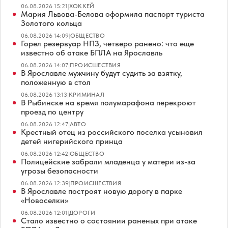
06.08.2026 15:21
|
ХОККЕЙ
Мария Львова-Белова оформила паспорт туриста
Золотого кольца
06.08.2026 14:09
|
ОБЩЕСТВО
Горел резервуар НПЗ, четверо ранено: что еще
известно об атаке БПЛА на Ярославль
06.08.2026 14:07
|
ПРОИСШЕСТВИЯ
В Ярославле мужчину будут судить за взятку,
положенную в стол
06.08.2026 13:13
|
КРИМИНАЛ
В Рыбинске на время полумарафона перекроют
проезд по центру
06.08.2026 12:47
|
АВТО
Крестный отец из российского поселка усыновил
детей нигерийского принца
06.08.2026 12:42
|
ОБЩЕСТВО
Полицейские забрали младенца у матери из-за
угрозы безопасности
06.08.2026 12:39
|
ПРОИСШЕСТВИЯ
В Ярославле построят новую дорогу в парке
«Новоселки»
06.08.2026 12:01
|
ДОРОГИ
Стало известно о состоянии раненых при атаке