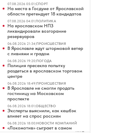
07.08.2026 05:01
|
СПОРТ
На места в Госдуме от Ярославской
области претендует 18 кандидатов
07.08.2026 04:01
|
ПОЛИТИКА
На ярославском НПЗ
ликвидировали возгорание
резервуаров
06.08.2026 21:34
|
ПРОИСШЕСТВИЯ
В Ярославле ждут штормовой ветер
с ливнями и градом
06.08.2026 19:20
|
ПОГОДА
Полиция пресекла попытку
раздеться в ярославском торговом
центре
06.08.2026 18:49
|
ПРОИСШЕСТВИЯ
В Ярославле не смогли продать
гостиницу на Московском
проспекте
06.08.2026 18:01
|
ОБЩЕСТВО
Эксперты выяснили, как кешбэк
влияет на спрос россиян
06.08.2026 18:00
|
НОВОСТИ КОМПАНИЙ
«Локомотив» сыграет в самом