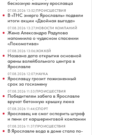
бесхозную машину ярославца
07.08.2026 13:52
|
ПРОИСШЕСТВИЯ
В «ТНС энерго Ярославль» подвели
итоги акции «Двойная выгода»
07.08.2026 13:27
|
НОВОСТИ КОМПАНИЙ
Жена Александра Радулова
напомнила о чудесном спасении
«Локомотива»
07.08.2026 13:06
|
ХОККЕЙ
Названа дата открытия основной
арены волейбольного центра в
Ярославле
07.08.2026 12:07
|
НАУКА
Ярославцу грозит пожизненный
срок за госизмену
07.08.2026 11:53
|
ПРОИСШЕСТВИЯ
Победителям забега в Ярославле
вручат бетонную крышку люка
07.08.2026 11:44
|
СПОРТ
Ярославец не смог оспорить штраф
и пени от каршеринговой компании
07.08.2026 11:37
|
ПРОИСШЕСТВИЯ
В Ярославле вода в доме стала по-