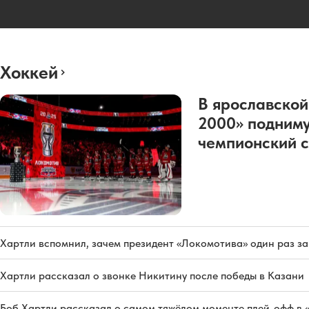
Хоккей
В ярославской
2000» подниму
чемпионский с
Хартли вспомнил, зачем президент «Локомотива» один раз з
Хартли рассказал о звонке Никитину после победы в Казани
Боб Хартли рассказал о самом тяжёлом моменте плей-офф в 