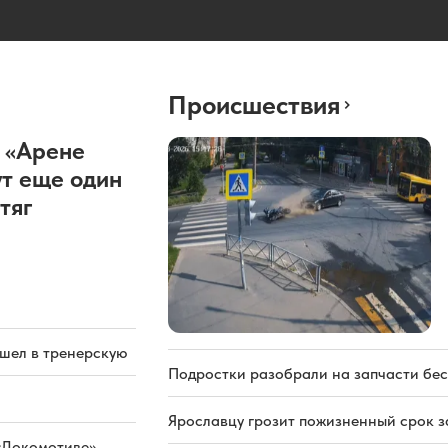
Происшествия
 «Арене
т еще один
тяг
ашел в тренерскую
Подростки разобрали на запчасти бе
Ярославцу грозит пожизненный срок з
«Локомотиве»