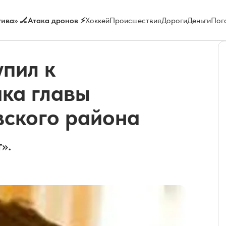
ива» 🏒
Атака дронов ⚡
Хоккей
Происшествия
Дороги
Деньги
Пог
пил к
ка главы
вского района
».