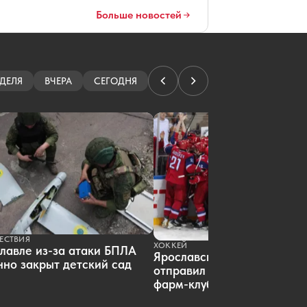
раннем матче открытия сезона КХЛ
Больше новостей
06.08.2026 17:19
|
ХОККЕЙ
Экс-работница аптеки отсудила
почти 800 тысяч за увольнение
06.08.2026 17:13
|
ОБЩЕСТВО
Резервисты отряда «БАРС» выходят
на дежурство в Ярославле
ДЕЛЯ
ВЧЕРА
СЕГОДНЯ
06.08.2026 17:05
|
ОБЩЕСТВО
В России вырос объем выдачи
ипотеки
06.08.2026 16:23
|
НЕДВИЖИМОСТЬ
ЕСТВИЯ
ХОККЕЙ
лавле из-за атаки БПЛА
Ярославский «Локомотив»
но закрыт детский сад
отправил пятерых хоккеист
фарм-клуб