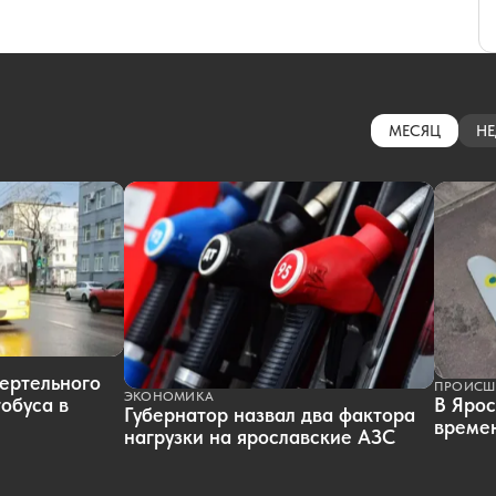
МЕСЯЦ
НЕ
ертельного
ПРОИСШ
ЭКОНОМИКА
обуса в
В Ярос
Губернатор назвал два фактора
времен
нагрузки на ярославские АЗС