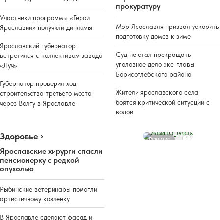
прокуратуру
Участники программы «Герои
Мэр Ярославля призвал ускорить
Ярославии» получили дипломы
подготовку домов к зиме
Ярославский губернатор
Суд не стал прекращать
встретился с коллективом завода
уголовное дело экс-главы
«Луч»
Борисоглебского района
Губернатор проверил ход
Жители ярославского села
строительства третьего моста
боятся критической ситуации с
через Волгу в Ярославле
водой
Здоровье
Реклама
Ярославские хирурги спасли
пенсионерку с редкой
опухолью
Рыбинские ветеринары помогли
артистичному козленку
В Ярославле сделают фасад и