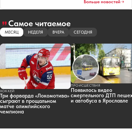
Больше новостей
Самое читаемое
МЕСЯЦ
НЕДЕЛЯ
ВЧЕРА
СЕГОДНЯ
ПРОИСШЕСТВИЯ
Появилось видео
ХОККЕЙ
смертельного ДТП пеше
Три форварда «Локомотива»
и автобуса в Ярославле
сыграют в прощальном
матче олимпийского
чемпиона