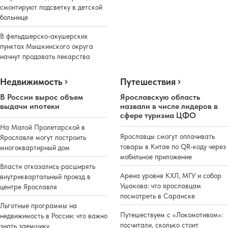
смонтируют подсветку в детской
больнице
В фельдшерско-акушерских
пунктах Мышкинского округа
начнут продавать лекарства
Недвижимость
Путешествия
В России вырос объем
Ярославскую область
выдачи ипотеки
назвали в числе лидеров в
сфере туризма ЦФО
На Малой Пролетарской в
Ярославцы смогут оплачивать
Ярославле могут построить
товары в Китае по QR-коду через
многоквартирный дом
мобильное приложение
Власти отказались расширять
Арена уровня КХЛ, МГУ и собор
внутриквартальный проезд в
Ушакова: что ярославцам
центре Ярославля
посмотреть в Саранске
Льготные программы на
Путешествуем с «Локомотивом»:
недвижимость в России: что важно
посчитали, сколько стоит
знать заемщику