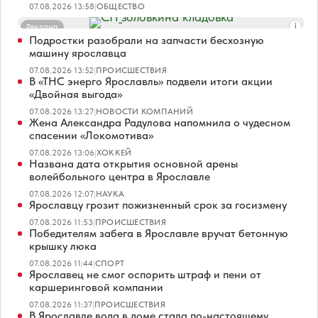
07.08.2026 13:58
|
ОБЩЕСТВО
Реклама
Подростки разобрали на запчасти бесхозную
машину ярославца
07.08.2026 13:52
|
ПРОИСШЕСТВИЯ
В «ТНС энерго Ярославль» подвели итоги акции
«Двойная выгода»
07.08.2026 13:27
|
НОВОСТИ КОМПАНИЙ
Жена Александра Радулова напомнила о чудесном
спасении «Локомотива»
07.08.2026 13:06
|
ХОККЕЙ
Названа дата открытия основной арены
волейбольного центра в Ярославле
07.08.2026 12:07
|
НАУКА
Ярославцу грозит пожизненный срок за госизмену
07.08.2026 11:53
|
ПРОИСШЕСТВИЯ
Победителям забега в Ярославле вручат бетонную
крышку люка
07.08.2026 11:44
|
СПОРТ
Ярославец не смог оспорить штраф и пени от
каршеринговой компании
07.08.2026 11:37
|
ПРОИСШЕСТВИЯ
В Ярославле вода в доме стала по-настоящему