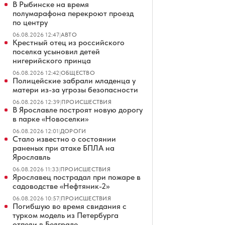
В Рыбинске на время
полумарафона перекроют проезд
по центру
06.08.2026 12:47
|
АВТО
Крестный отец из российского
поселка усыновил детей
нигерийского принца
06.08.2026 12:42
|
ОБЩЕСТВО
Полицейские забрали младенца у
матери из-за угрозы безопасности
06.08.2026 12:39
|
ПРОИСШЕСТВИЯ
В Ярославле построят новую дорогу
в парке «Новоселки»
06.08.2026 12:01
|
ДОРОГИ
Стало известно о состоянии
раненых при атаке БПЛА на
Ярославль
06.08.2026 11:33
|
ПРОИСШЕСТВИЯ
Ярославец пострадал при пожаре в
садоводстве «Нефтяник-2»
06.08.2026 10:57
|
ПРОИСШЕСТВИЯ
Погибшую во время свидания с
турком модель из Петербурга
отпели в Белграде