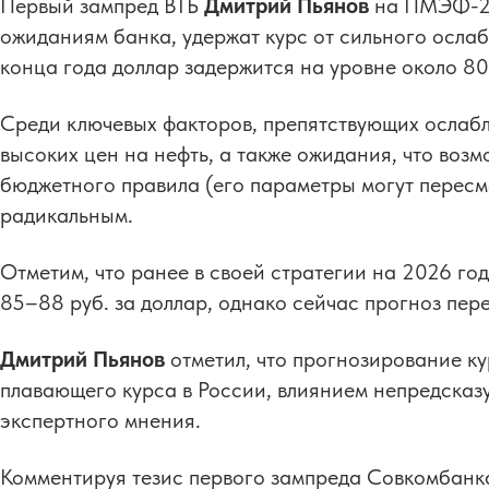
Первый зампред ВТБ
Дмитрий Пьянов
на ПМЭФ-20
ожиданиям банка, удержат курс от сильного ослабл
конца года доллар задержится на уровне около 80
Среди ключевых факторов, препятствующих ослаб
высоких цен на нефть, а также ожидания, что воз
бюджетного правила (его параметры могут пересмо
радикальным.
Отметим, что ранее в своей стратегии на 2026 го
85–88 руб. за доллар, однако сейчас прогноз пер
Дмитрий Пьянов
отметил, что прогнозирование к
плавающего курса в России, влиянием непредсказ
экспертного мнения.
Комментируя тезис первого зампреда Совкомбан