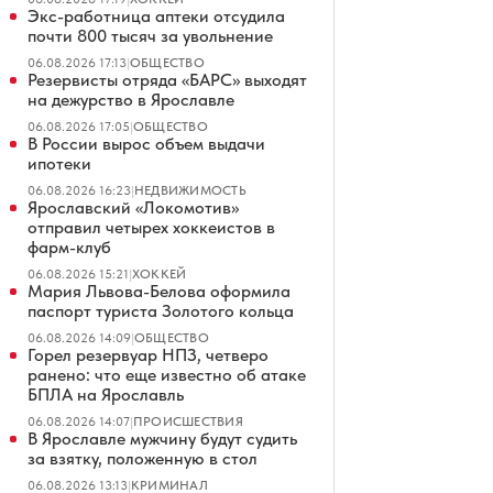
Экс-работница аптеки отсудила
почти 800 тысяч за увольнение
06.08.2026 17:13
|
ОБЩЕСТВО
Резервисты отряда «БАРС» выходят
на дежурство в Ярославле
06.08.2026 17:05
|
ОБЩЕСТВО
В России вырос объем выдачи
ипотеки
06.08.2026 16:23
|
НЕДВИЖИМОСТЬ
Ярославский «Локомотив»
отправил четырех хоккеистов в
фарм-клуб
06.08.2026 15:21
|
ХОККЕЙ
Мария Львова-Белова оформила
паспорт туриста Золотого кольца
06.08.2026 14:09
|
ОБЩЕСТВО
Горел резервуар НПЗ, четверо
ранено: что еще известно об атаке
БПЛА на Ярославль
06.08.2026 14:07
|
ПРОИСШЕСТВИЯ
В Ярославле мужчину будут судить
за взятку, положенную в стол
06.08.2026 13:13
|
КРИМИНАЛ