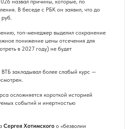
26 назвал причины, которые, по
ения. В беседе с РБК он заявил, что до
 руб.
лению, топ-менеджер выделил сохранение
можное понижение цены отсечения для
треть в 2027 году) не будет
д ВТБ закладывал более слабый курс —
есмотрен.
урса осложняется короткой историей
уемых событий и инертностью
ка
Сергея Хотимского
о «безволии