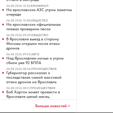
06.08.2026 10:55
|
КРИМИНАЛ
На ярославских АЗС утром заметны
очереди
06.08.2026 10:48
|
ОБЩЕСТВО
На ярославских официальных
пляжах проверили песок
06.08.2026 09:29
|
ОБЩЕСТВО
В Ярославле выезд в сторону
Москвы открыли после атаки
дронов
06.08.2026 09:03
|
АВТО
Над Ярославлем ночью и утром
сбили уже 92 БПЛА
06.08.2026 08:46
|
ПРОИСШЕСТВИЯ
Губернатор рассказал о
последствиях самой массовой
атаки дронов на Ярославль
06.08.2026 08:11
|
ПРОИСШЕСТВИЯ
Боб Хартли может провести в
Ярославле целый месяц
06.08.2026 08:01
|
ХОККЕЙ
Больше новостей
Уклонист получил 12 лет за
стрельбу по троллейбусу в