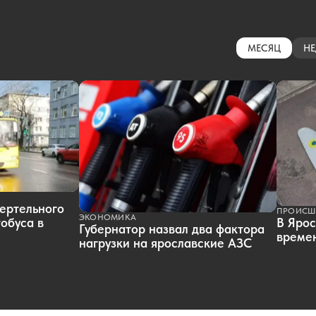
МЕСЯЦ
НЕ
ертельного
ПРОИСШ
ЭКОНОМИКА
обуса в
В Ярос
Губернатор назвал два фактора
времен
нагрузки на ярославские АЗС