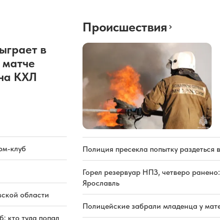
Происшествия
ыграет в
 матче
она КХЛ
рм-клуб
Полиция пресекла попытку раздеться 
Горел резервуар НПЗ, четверо ранено:
Ярославль
вской области
Полицейские забрали младенца у мате
: кто туда попал