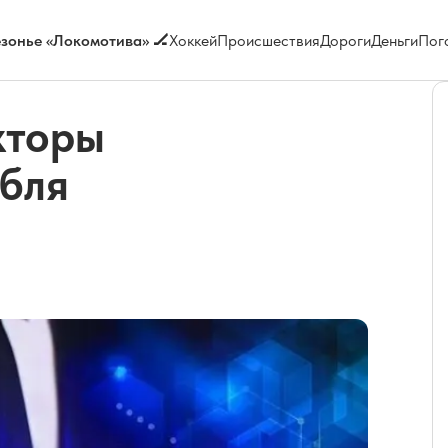
зонье «Локомотива» 🏒
Хоккей
Происшествия
Дороги
Деньги
Пог
кторы
убля