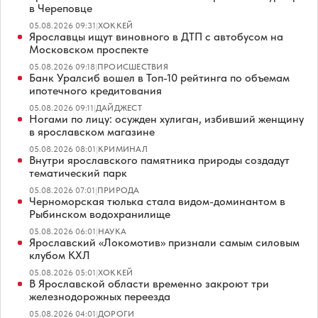
в Череповце
05.08.2026 09:31
|
ХОККЕЙ
Ярославцы ищут виновного в ДТП с автобусом на
Московском проспекте
05.08.2026 09:18
|
ПРОИСШЕСТВИЯ
Банк Уралсиб вошел в Топ-10 рейтинга по объемам
ипотечного кредитования
05.08.2026 09:11
|
ДАЙДЖЕСТ
Ногами по лицу: осужден хулиган, избивший женщину
в ярославском магазине
05.08.2026 08:01
|
КРИМИНАЛ
Внутри ярославского памятника природы создадут
тематический парк
05.08.2026 07:01
|
ПРИРОДА
Черноморская тюлька стала видом-доминантом в
Рыбинском водохранилище
05.08.2026 06:01
|
НАУКА
Ярославский «Локомотив» признали самым силовым
клубом КХЛ
05.08.2026 05:01
|
ХОККЕЙ
В Ярославской области временно закроют три
железнодорожных переезда
05.08.2026 04:01
|
ДОРОГИ