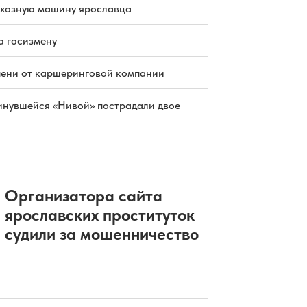
раннем матче открытия сезона КХЛ
схозную машину ярославца
06.08.2026 17:19
|
ХОККЕЙ
Экс-работница аптеки отсудила
почти 800 тысяч за увольнение
а госизмену
06.08.2026 17:13
|
ОБЩЕСТВО
Резервисты отряда «БАРС» выходят
пени от каршеринговой компании
на дежурство в Ярославле
06.08.2026 17:05
|
ОБЩЕСТВО
инувшейся «Нивой» пострадали двое
В России вырос объем выдачи
ипотеки
06.08.2026 16:23
|
НЕДВИЖИМОСТЬ
Организатора сайта
ярославских проституток
судили за мошенничество