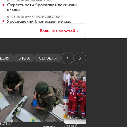
07.08.2026 09:51
|
ОБЩЕСТВО
Окрестности Ярославля покинули
клещи
07.08.2026 09:45
|
ПРОИСШЕСТВИЯ
Ярославский бизнесмен не смог
победить борщевик с помощью
Больше новостей
дрона
07.08.2026 09:19
|
ОБЩЕСТВО
В Ярославской области погиб
рыбак, перевернувшийся на лодке
07.08.2026 09:17
|
ПРОИСШЕСТВИЯ
ДЕЛЯ
ВЧЕРА
СЕГОДНЯ
Организатора сайта ярославских
проституток судили за
мошенничество
07.08.2026 08:01
|
КРИМИНАЛ
Ярославские водители ждут чеков
на платных парковках
07.08.2026 07:01
|
ОБЩЕСТВО
В Ярославле повторно продают
четырехзвездочный отель
07.08.2026 06:01
|
ЭКОНОМИКА
Ярославец просит не превращать
Тверицкий пляж в волейбольную
площадку
ЕСТВИЯ
ХОККЕЙ