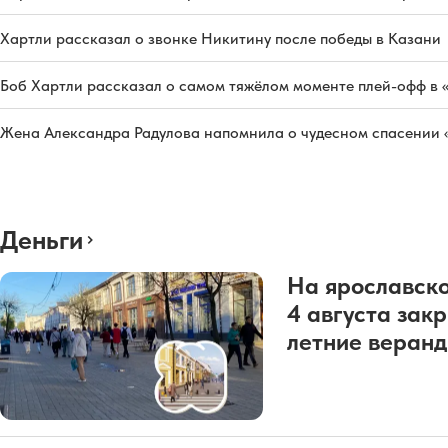
Хартли рассказал о звонке Никитину после победы в Казани
Боб Хартли рассказал о самом тяжёлом моменте плей-офф в 
Жена Александра Радулова напомнила о чудесном спасении
Деньги
На ярославско
4 августа зак
летние веран