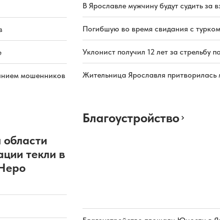
В Ярославле мужчину будут судить за в
Погибшую во время свидания с турком
в
Уклонист получил 12 лет за стрельбу п
е
Жительница Ярославля притворилась 
иянием мошенников
Благоустройство
 области
ации текли в
 Неро