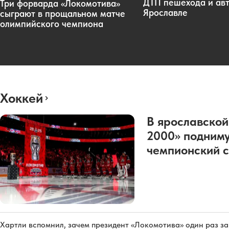
ДТП пешехода и авт
Три форварда «Локомотива»
Ярославле
сыграют в прощальном матче
олимпийского чемпиона
Хоккей
В ярославской
2000» подниму
чемпионский с
Хартли вспомнил, зачем президент «Локомотива» один раз з