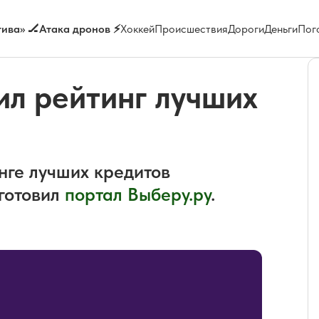
ива» 🏒
Атака дронов ⚡
Хоккей
Происшествия
Дороги
Деньги
Пог
ил рейтинг лучших
инге лучших кредитов
готовил
портал Выберу.ру
.