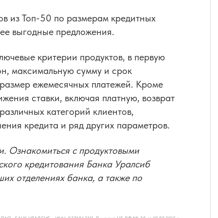
в из Топ-50 по размерам кредитных
лее выгодные предложения.
лючевые критерии продуктов, в первую
он, максимальную сумму и срок
е размер ежемесячных платежей. Кроме
ижения ставки, включая платную, возврат
 различных категорий клиентов,
ния кредита и ряд других параметров.
и. Ознакомиться с продуктовыми
ского кредитования Банка Уралсиб
ших отделениях банка, а также по
 ПАО «БАНК УРАЛСИБ». ИНН: 0274062111. Лицензия ЦБ РФ № 30 от 10.09.2015 г.