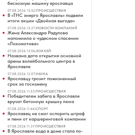
бесхозную машину ярославца
07.08.2026 13:52
|
ПРОИСШЕСТВИЯ
В «ТНС энерго Ярославль» подвели
итоги акции «Двойная выгода»
07.08.2026 13:27
|
НОВОСТИ КОМПАНИЙ
Жена Александра Радулова
напомнила о чудесном спасении
«Локомотива»
07.08.2026 13:06
|
ХОККЕЙ
Названа дата открытия основной
арены волейбольного центра в
Ярославле
07.08.2026 12:07
|
НАУКА
Ярославцу грозит пожизненный
срок за госизмену
07.08.2026 11:53
|
ПРОИСШЕСТВИЯ
Победителям забега в Ярославле
вручат бетонную крышку люка
07.08.2026 11:44
|
СПОРТ
Ярославец не смог оспорить штраф
и пени от каршеринговой компании
07.08.2026 11:37
|
ПРОИСШЕСТВИЯ
В Ярославле вода в доме стала по-