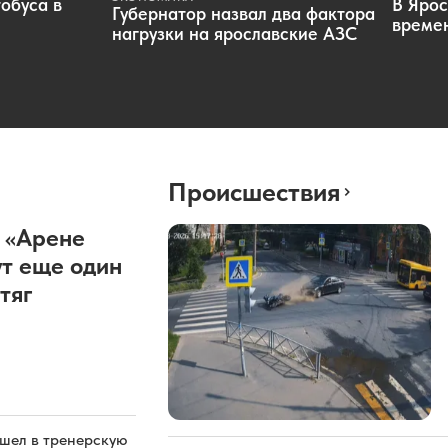
обуса в
В Ярос
Губернатор назвал два фактора
времен
нагрузки на ярославские АЗС
Происшествия
 «Арене
т еще один
тяг
ашел в тренерскую