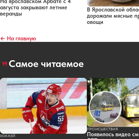
На ярославском Арбате с 4
августа закрывают летние
В Ярославской обла
веранды
дорожали мясные п
овощи
← На главную
Самое читаемое
ПРОИСШЕСТВИЯ
Появилось видео см
ХОККЕЙ