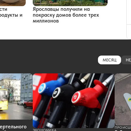
сти
Ярославцы получили на
родукты и
покраску домов более трех
миллионов
МЕСЯЦ
НЕ
ертельного
ПРОИСШ
ЭКОНОМИКА