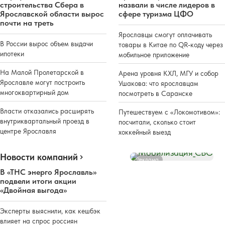
строительства Сбера в
назвали в числе лидеров в
Ярославской области вырос
сфере туризма ЦФО
почти на треть
Ярославцы смогут оплачивать
В России вырос объем выдачи
товары в Китае по QR-коду через
ипотеки
мобильное приложение
На Малой Пролетарской в
Арена уровня КХЛ, МГУ и собор
Ярославле могут построить
Ушакова: что ярославцам
многоквартирный дом
посмотреть в Саранске
Власти отказались расширять
Путешествуем с «Локомотивом»:
внутриквартальный проезд в
посчитали, сколько стоит
центре Ярославля
хоккейный выезд
Новости компаний
Реклама
В «ТНС энерго Ярославль»
подвели итоги акции
«Двойная выгода»
Эксперты выяснили, как кешбэк
влияет на спрос россиян