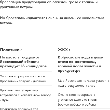
Ярославцев предупредили об опасной грозе с градом и
ураганным ветром
На Ярославль надвигается сильный ливень со шквалистым
ветром
Политика
ЖКХ
На места в Госдуме от
В Ярославле вода в доме
Ярославской области
стала по-настоящему
претендует 18 кандидатов
горячей после жалобы в
прокуратуру
Участники программы «Герои
Мэр Ярославля призвал ускорить
Ярославии» получили дипломы
подготовку домов к зиме
Ярославский губернатор
Суд не стал прекращать
встретился с коллективом завода
уголовное дело экс-главы
«Луч»
Борисоглебского района
Губернатор проверил ход