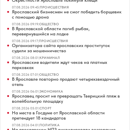
Окрестности Ярославля покинули клещи
07.08.2026 09:45
|
ПРОИСШЕСТВИЯ
Ярославский бизнесмен не смог победить борщевик
с помощью дрона
07.08.2026 09:19
|
ОБЩЕСТВО
В Ярославской области погиб рыбак,
перевернувшийся на лодке
07.08.2026 09:17
|
ПРОИСШЕСТВИЯ
Организатора сайта ярославских проституток
судили за мошенничество
07.08.2026 08:01
|
КРИМИНАЛ
Ярославские водители ждут чеков на платных
парковках
07.08.2026 07:01
|
ОБЩЕСТВО
В Ярославле повторно продают четырехзвездочный
отель
07.08.2026 06:01
|
ЭКОНОМИКА
Ярославец просит не превращать Тверицкий пляж в
волейбольную площадку
07.08.2026 05:01
|
СПОРТ
На места в Госдуме от Ярославской области
претендует 18 кандидатов
07.08.2026 04:01
|
ПОЛИТИКА
На ярославском НПЗ ликвидировали возгорание