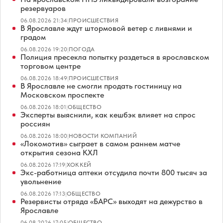
резервуаров
06.08.2026 21:34
|
ПРОИСШЕСТВИЯ
В Ярославле ждут штормовой ветер с ливнями и
градом
06.08.2026 19:20
|
ПОГОДА
Полиция пресекла попытку раздеться в ярославском
торговом центре
06.08.2026 18:49
|
ПРОИСШЕСТВИЯ
В Ярославле не смогли продать гостиницу на
Московском проспекте
06.08.2026 18:01
|
ОБЩЕСТВО
Эксперты выяснили, как кешбэк влияет на спрос
россиян
06.08.2026 18:00
|
НОВОСТИ КОМПАНИЙ
«Локомотив» сыграет в самом раннем матче
открытия сезона КХЛ
06.08.2026 17:19
|
ХОККЕЙ
Экс-работница аптеки отсудила почти 800 тысяч за
увольнение
06.08.2026 17:13
|
ОБЩЕСТВО
Резервисты отряда «БАРС» выходят на дежурство в
Ярославле
06.08.2026 17:05
|
ОБЩЕСТВО