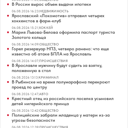
В России вырос объем выдачи ипотеки
06.08.2026 16:23
|
НЕДВИЖИМОСТЬ
Ярославский «Локомотив» отправил четырех
хоккеистов в фарм-клуб
06.08.2026 15:21
|
ХОККЕЙ
Мария Львова-Белова оформила паспорт туриста
Золотого кольца
06.08.2026 14:09
|
ОБЩЕСТВО
Горел резервуар НПЗ, четверо ранено: что еще
известно об атаке БПЛА на Ярославль
06.08.2026 14:07
|
ПРОИСШЕСТВИЯ
В Ярославле мужчину будут судить за взятку,
положенную в стол
06.08.2026 13:13
|
КРИМИНАЛ
В Рыбинске на время полумарафона перекроют
проезд по центру
06.08.2026 12:47
|
АВТО
Крестный отец из российского поселка усыновил
детей нигерийского принца
06.08.2026 12:42
|
ОБЩЕСТВО
Полицейские забрали младенца у матери из-за
угрозы безопасности
06.08.2026 12:39
|
ПРОИСШЕСТВИЯ