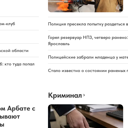
рм-клуб
Полиция пресекла попытку раздеться 
Горел резервуар НПЗ, четверо ранено:
Ярославль
вской области
Полицейские забрали младенца у мате
: кто туда попал
Стало известно о состоянии раненых 
Криминал
м Арбате с
рывают
ды