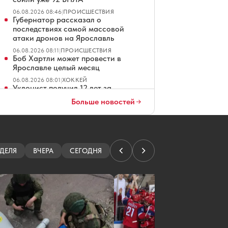
06.08.2026 08:46
|
ПРОИСШЕСТВИЯ
Губернатор рассказал о
последствиях самой массовой
атаки дронов на Ярославль
06.08.2026 08:11
|
ПРОИСШЕСТВИЯ
Боб Хартли может провести в
Ярославле целый месяц
06.08.2026 08:01
|
ХОККЕЙ
Уклонист получил 12 лет за
стрельбу по троллейбусу в
Больше новостей
Ярославле
06.08.2026 07:01
|
КРИМИНАЛ
В Ярославле из-за атаки БПЛА
изменили схему движения
автобусов
ДЕЛЯ
ВЧЕРА
СЕГОДНЯ
06.08.2026 06:26
|
ПРОИСШЕСТВИЯ
Определен подрядчик озеленения у
стадиона «Спартаковец» в
Ярославле
06.08.2026 06:01
|
БЛАГОУСТРОЙСТВО
На дороге в Дядьково приступают к
ремонту тротуаров
06.08.2026 05:01
|
ДОРОГИ