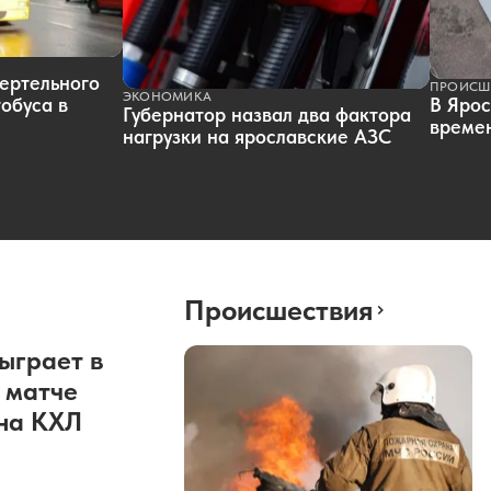
ертельного
ПРОИСШ
ЭКОНОМИКА
обуса в
В Ярос
Губернатор назвал два фактора
времен
нагрузки на ярославские АЗС
Происшествия
ыграет в
 матче
она КХЛ