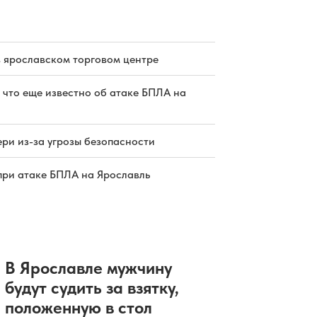
в Ярославле завершат в сентябре
05.08.2026 19:01
|
БЛАГОУСТРОЙСТВО
В Ярославской области начнут
работать пять новых пожарных
автоцистерн
в ярославском торговом центре
05.08.2026 19:00
|
ОБЩЕСТВО
Рыбинские ветеринары помогли
 что еще известно об атаке БПЛА на
артистичному козленку
05.08.2026 18:45
|
ЗДОРОВЬЕ
Размахивавший пистолетом
ярославец задержан в продуктовом
ри из-за угрозы безопасности
магазине
05.08.2026 18:30
|
ПРОИСШЕСТВИЯ
при атаке БПЛА на Ярославль
В Ярославле мужчину
будут судить за взятку,
положенную в стол