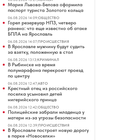
Мария Львова-Белова оформила
паспорт туриста Золотого кольца
06.08.2026 14:09
|
ОБЩЕСТВО
Горел резервуар НПЗ, четверо
ранено: что еще известно об атаке
БПЛА на Ярославль
06.08.2026 14:07
|
ПРОИСШЕСТВИЯ
В Ярославле мужчину будут судить
за взятку, положенную в стол
06.08.2026 13:13
|
КРИМИНАЛ
В Рыбинске на время
полумарафона перекроют проезд
по центру
06.08.2026 12:47
|
АВТО
Крестный отец из российского
поселка усыновил детей
нигерийского принца
06.08.2026 12:42
|
ОБЩЕСТВО
Полицейские забрали младенца у
матери из-за угрозы безопасности
06.08.2026 12:39
|
ПРОИСШЕСТВИЯ
В Ярославле построят новую дорогу
в парке «Новоселки»