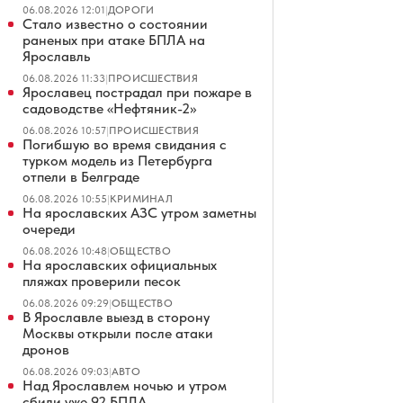
06.08.2026 12:01
|
ДОРОГИ
Стало известно о состоянии
раненых при атаке БПЛА на
Ярославль
06.08.2026 11:33
|
ПРОИСШЕСТВИЯ
Ярославец пострадал при пожаре в
садоводстве «Нефтяник-2»
06.08.2026 10:57
|
ПРОИСШЕСТВИЯ
Погибшую во время свидания с
турком модель из Петербурга
отпели в Белграде
06.08.2026 10:55
|
КРИМИНАЛ
На ярославских АЗС утром заметны
очереди
06.08.2026 10:48
|
ОБЩЕСТВО
На ярославских официальных
пляжах проверили песок
06.08.2026 09:29
|
ОБЩЕСТВО
В Ярославле выезд в сторону
Москвы открыли после атаки
дронов
06.08.2026 09:03
|
АВТО
Над Ярославлем ночью и утром
сбили уже 92 БПЛА