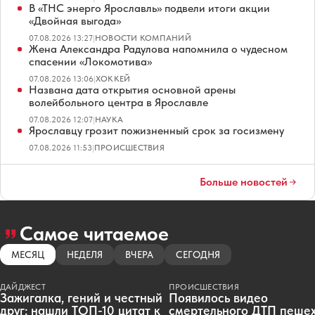
В «ТНС энерго Ярославль» подвели итоги акции
«Двойная выгода»
07.08.2026 13:27
|
НОВОСТИ КОМПАНИЙ
Жена Александра Радулова напомнила о чудесном
спасении «Локомотива»
07.08.2026 13:06
|
ХОККЕЙ
Названа дата открытия основной арены
волейбольного центра в Ярославле
07.08.2026 12:07
|
НАУКА
Ярославцу грозит пожизненный срок за госизмену
07.08.2026 11:53
|
ПРОИСШЕСТВИЯ
Больше новостей
Самое читаемое
МЕСЯЦ
НЕДЕЛЯ
ВЧЕРА
СЕГОДНЯ
ДАЙДЖЕСТ
ПРОИСШЕСТВИЯ
Зажигалка, гений и честный
Появилось видео
друг: нашли ТОП-10 цитат к
смертельного ДТП пеше