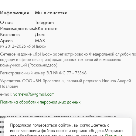
Информация
Мы в соцсетях
О нас
Telegram
Рекламодателям
ВКонтакте
Контакты
Дзен
Архив
MAX
© 2012–2026 «ЯрНьюс»
Сетевое издание «ЯрНьюс» зарегистрировано Федеральной службой по
надзору в сфере связи, информационных технологий и массовых
коммуникаций (Роскомнадзор).
Регистрационный номер ЭЛ № ФС 77 - 73566
Учредитель ООО «ВН-Ярославль», главный редактор Иванов Андрей
Павлович
e-mail:
yarnews76@gmail.com
Политика обработки персональных данных
Все права на любые материалы, опубликованные на сайте, защищены в
соответствии с российским и международным законодательством об авторском
Продолжая пользоваться сайтом, вы соглашаетесь с
праве и смежных правах. Любое использование текстовых, фото, аудио и
использованием файлов cookie и сервиса «Яндекс.Метрика»
видеоматериалов возможно только с согласия правообладателя с обязательной