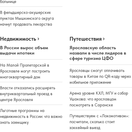
больнице
В фельдшерско-акушерских
пунктах Мышкинского округа
начнут продавать лекарства
Недвижимость
Путешествия
В России вырос объем
Ярославскую область
выдачи ипотеки
назвали в числе лидеров в
сфере туризма ЦФО
На Малой Пролетарской в
Ярославцы смогут оплачивать
Ярославле могут построить
товары в Китае по QR-коду через
многоквартирный дом
мобильное приложение
Власти отказались расширять
Арена уровня КХЛ, МГУ и собор
внутриквартальный проезд в
Ушакова: что ярославцам
центре Ярославля
посмотреть в Саранске
Льготные программы на
Путешествуем с «Локомотивом»:
недвижимость в России: что важно
посчитали, сколько стоит
знать заемщику
хоккейный выезд