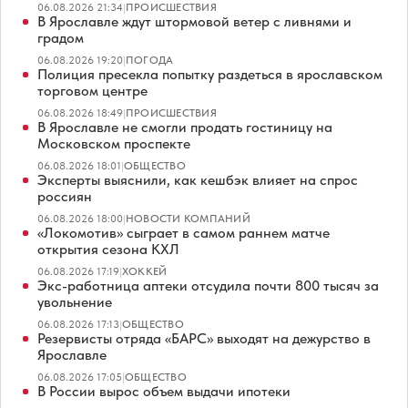
06.08.2026 21:34
|
ПРОИСШЕСТВИЯ
В Ярославле ждут штормовой ветер с ливнями и
градом
06.08.2026 19:20
|
ПОГОДА
Полиция пресекла попытку раздеться в ярославском
торговом центре
06.08.2026 18:49
|
ПРОИСШЕСТВИЯ
В Ярославле не смогли продать гостиницу на
Московском проспекте
06.08.2026 18:01
|
ОБЩЕСТВО
Эксперты выяснили, как кешбэк влияет на спрос
россиян
06.08.2026 18:00
|
НОВОСТИ КОМПАНИЙ
«Локомотив» сыграет в самом раннем матче
открытия сезона КХЛ
06.08.2026 17:19
|
ХОККЕЙ
Экс-работница аптеки отсудила почти 800 тысяч за
увольнение
06.08.2026 17:13
|
ОБЩЕСТВО
Резервисты отряда «БАРС» выходят на дежурство в
Ярославле
06.08.2026 17:05
|
ОБЩЕСТВО
В России вырос объем выдачи ипотеки