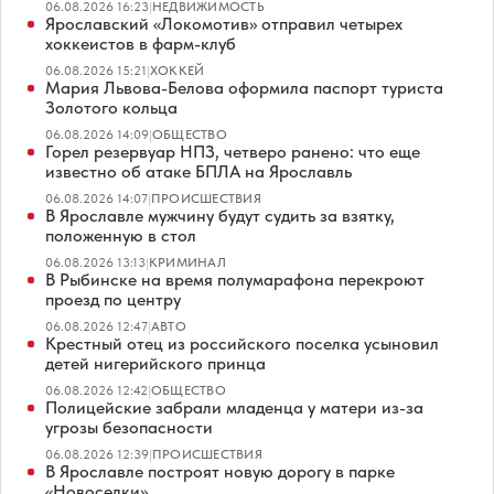
06.08.2026 16:23
|
НЕДВИЖИМОСТЬ
Ярославский «Локомотив» отправил четырех
хоккеистов в фарм-клуб
06.08.2026 15:21
|
ХОККЕЙ
Мария Львова-Белова оформила паспорт туриста
Золотого кольца
06.08.2026 14:09
|
ОБЩЕСТВО
Горел резервуар НПЗ, четверо ранено: что еще
известно об атаке БПЛА на Ярославль
06.08.2026 14:07
|
ПРОИСШЕСТВИЯ
В Ярославле мужчину будут судить за взятку,
положенную в стол
06.08.2026 13:13
|
КРИМИНАЛ
В Рыбинске на время полумарафона перекроют
проезд по центру
06.08.2026 12:47
|
АВТО
Крестный отец из российского поселка усыновил
детей нигерийского принца
06.08.2026 12:42
|
ОБЩЕСТВО
Полицейские забрали младенца у матери из-за
угрозы безопасности
06.08.2026 12:39
|
ПРОИСШЕСТВИЯ
В Ярославле построят новую дорогу в парке
«Новоселки»