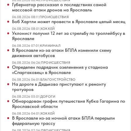
06.08.2026 08:46
|
ПРОИСШЕСТВИЯ
Губернатор рассказал о последствиях самой
массовой атаки дронов на Ярославль
06.08.2026 08:11
|
ПРОИСШЕСТВИЯ
Боб Хартли может провести в Ярославле целый месяц
06.08.2026 08:01
|
ХОККЕЙ
Уклонист получил 12 лет за стрельбу по троллейбусу в
Ярославле
06.08.2026 07:01
|
КРИМИНАЛ
В Ярославле из-за атаки БПЛА изменили схему
движения автобусов
06.08.2026 06:26
|
ПРОИСШЕСТВИЯ
Определен подрядчик озеленения у стадиона
«Спартаковец» в Ярославле
06.08.2026 06:01
|
БЛАГОУСТРОЙСТВО
На дороге в Дядьково приступают к ремонту
тротуаров
06.08.2026 05:01
|
ДОРОГИ
Обнародован график путешествия Кубка Гагарина по
Ярославской области
06.08.2026 04:01
|
ХОККЕЙ
В Ярославле из-за ночной атаки БПЛА перерыли
федеральную трассу
06.08.2026 02:56
|
ПРОИСШЕСТВИЯ