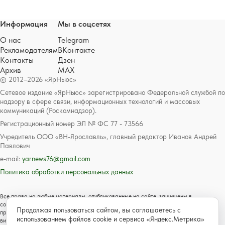
Информация
Мы в соцсетях
О нас
Telegram
Рекламодателям
ВКонтакте
Контакты
Дзен
Архив
MAX
© 2012–2026 «ЯрНьюс»
Сетевое издание «ЯрНьюс» зарегистрировано Федеральной службой по
надзору в сфере связи, информационных технологий и массовых
коммуникаций (Роскомнадзор).
Регистрационный номер ЭЛ № ФС 77 - 73566
Учредитель ООО «ВН-Ярославль», главный редактор Иванов Андрей
Павлович
e-mail:
yarnews76@gmail.com
Политика обработки персональных данных
Все права на любые материалы, опубликованные на сайте, защищены в
соответствии с российским и международным законодательством об авторском
Продолжая пользоваться сайтом, вы соглашаетесь с
праве и смежных правах. Любое использование текстовых, фото, аудио и
использованием файлов cookie и сервиса «Яндекс.Метрика»
видеоматериалов возможно только с согласия правообладателя с обязательной