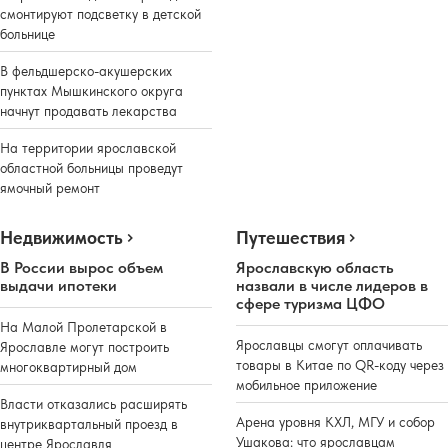
смонтируют подсветку в детской
больнице
В фельдшерско-акушерских
пунктах Мышкинского округа
начнут продавать лекарства
На территории ярославской
областной больницы проведут
ямочный ремонт
Недвижимость
Путешествия
В России вырос объем
Ярославскую область
выдачи ипотеки
назвали в числе лидеров в
сфере туризма ЦФО
На Малой Пролетарской в
Ярославцы смогут оплачивать
Ярославле могут построить
товары в Китае по QR-коду через
многоквартирный дом
мобильное приложение
Власти отказались расширять
Арена уровня КХЛ, МГУ и собор
внутриквартальный проезд в
Ушакова: что ярославцам
центре Ярославля