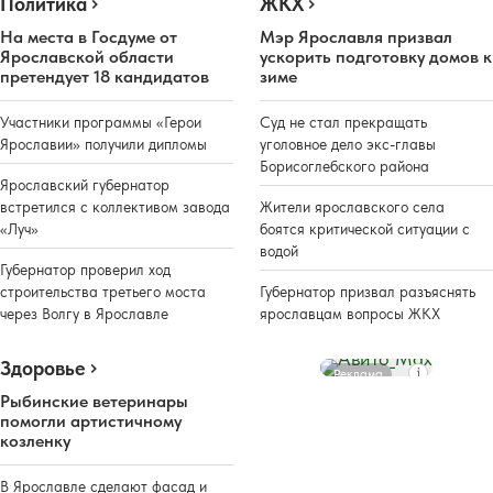
Политика
ЖКХ
На места в Госдуме от
Мэр Ярославля призвал
Ярославской области
ускорить подготовку домов к
претендует 18 кандидатов
зиме
Участники программы «Герои
Суд не стал прекращать
Ярославии» получили дипломы
уголовное дело экс-главы
Борисоглебского района
Ярославский губернатор
встретился с коллективом завода
Жители ярославского села
«Луч»
боятся критической ситуации с
водой
Губернатор проверил ход
строительства третьего моста
Губернатор призвал разъяснять
через Волгу в Ярославле
ярославцам вопросы ЖКХ
Здоровье
Реклама
Рыбинские ветеринары
помогли артистичному
козленку
В Ярославле сделают фасад и