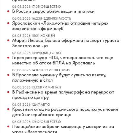
06.08.2026 17:05
|
ОБЩЕСТВО
В России вырос объем выдачи ипотеки
06.08.2026 16:23
|
НЕДВИЖИМОСТЬ
Ярославский «Локомотив» отправил четырех
хоккеистов в фарм-клуб
06.08.2026 15:21
|
ХОККЕЙ
Мария Львова-Белова оформила паспорт туриста
Золотого кольца
06.08.2026 14:09
|
ОБЩЕСТВО
Горел резервуар НПЗ, четверо ранено: что еще
известно об атаке БПЛА на Ярославль
06.08.2026 14:07
|
ПРОИСШЕСТВИЯ
В Ярославле мужчину будут судить за взятку,
положенную в стол
06.08.2026 13:13
|
КРИМИНАЛ
В Рыбинске на время полумарафона перекроют
проезд по центру
06.08.2026 12:47
|
АВТО
Крестный отец из российского поселка усыновил
детей нигерийского принца
06.08.2026 12:42
|
ОБЩЕСТВО
Полицейские забрали младенца у матери из-за
угрозы безопасности