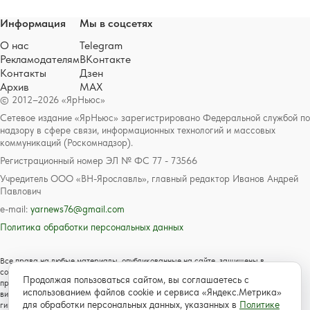
Информация
Мы в соцсетях
О нас
Telegram
Рекламодателям
ВКонтакте
Контакты
Дзен
Архив
MAX
© 2012–2026 «ЯрНьюс»
Сетевое издание «ЯрНьюс» зарегистрировано Федеральной службой по
надзору в сфере связи, информационных технологий и массовых
коммуникаций (Роскомнадзор).
Регистрационный номер ЭЛ № ФС 77 - 73566
Учредитель ООО «ВН-Ярославль», главный редактор Иванов Андрей
Павлович
e-mail:
yarnews76@gmail.com
Политика обработки персональных данных
Все права на любые материалы, опубликованные на сайте, защищены в
соответствии с российским и международным законодательством об авторском
Продолжая пользоваться сайтом, вы соглашаетесь с
праве и смежных правах. Любое использование текстовых, фото, аудио и
использованием файлов cookie и сервиса «Яндекс.Метрика»
видеоматериалов возможно только с согласия правообладателя с обязательной
для обработки персональных данных, указанных в
Политике
гиперссылкой на сайт https://www.yarnews.net; Для детей старше 16 лет.