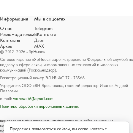
Информация
Мы в соцсетях
О нас
Telegram
Рекламодателям
ВКонтакте
Контакты
Дзен
Архив
MAX
© 2012–2026 «ЯрНьюс»
Сетевое издание «ЯрНьюс» зарегистрировано Федеральной службой по
надзору в сфере связи, информационных технологий и массовых
коммуникаций (Роскомнадзор).
Регистрационный номер ЭЛ № ФС 77 - 73566
Учредитель ООО «ВН-Ярославль», главный редактор Иванов Андрей
Павлович
e-mail:
yarnews76@gmail.com
Политика обработки персональных данных
Все права на любые материалы, опубликованные на сайте, защищены в
соответствии с российским и международным законодательством об авторском
Продолжая пользоваться сайтом, вы соглашаетесь с
праве и смежных правах. Любое использование текстовых, фото, аудио и