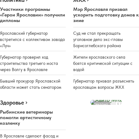
Участники программы
Мэр Ярославля призвал
«Герои Ярославии» получили
ускорить подготовку домов к
дипломы
зиме
Ярославский губернатор
Суд не стал прекращать
встретился с коллективом завода
уголовное дело экс-главы
«Луч»
Борисоглебского района
Губернатор проверил ход
Жители ярославского села
строительства третьего моста
боятся критической ситуации с
через Волгу в Ярославле
водой
Бывший прокурор Ярославской
Губернатор призвал разъяснять
области может стать сенатором
ярославцам вопросы ЖКХ
Здоровье
Реклама
Рыбинские ветеринары
помогли артистичному
козленку
В Ярославле сделают фасад и