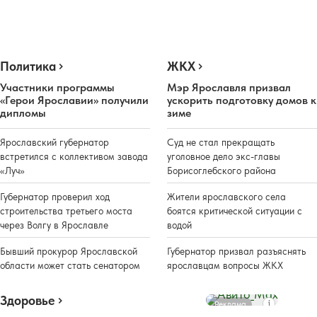
Политика
ЖКХ
Участники программы
Мэр Ярославля призвал
«Герои Ярославии» получили
ускорить подготовку домов к
дипломы
зиме
Ярославский губернатор
Суд не стал прекращать
встретился с коллективом завода
уголовное дело экс-главы
«Луч»
Борисоглебского района
Губернатор проверил ход
Жители ярославского села
строительства третьего моста
боятся критической ситуации с
через Волгу в Ярославле
водой
Бывший прокурор Ярославской
Губернатор призвал разъяснять
области может стать сенатором
ярославцам вопросы ЖКХ
Здоровье
Реклама