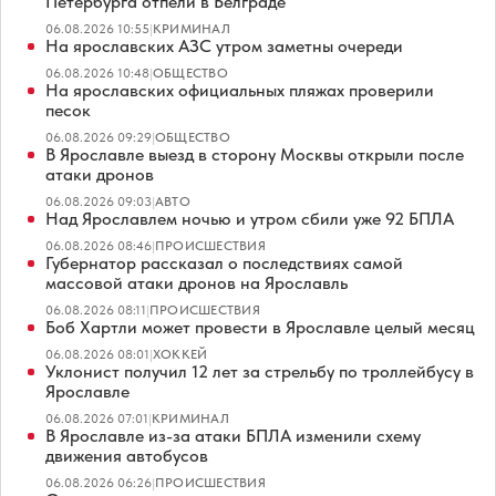
Петербурга отпели в Белграде
06.08.2026 10:55
|
КРИМИНАЛ
На ярославских АЗС утром заметны очереди
06.08.2026 10:48
|
ОБЩЕСТВО
На ярославских официальных пляжах проверили
песок
06.08.2026 09:29
|
ОБЩЕСТВО
В Ярославле выезд в сторону Москвы открыли после
атаки дронов
06.08.2026 09:03
|
АВТО
Над Ярославлем ночью и утром сбили уже 92 БПЛА
06.08.2026 08:46
|
ПРОИСШЕСТВИЯ
Губернатор рассказал о последствиях самой
массовой атаки дронов на Ярославль
06.08.2026 08:11
|
ПРОИСШЕСТВИЯ
Боб Хартли может провести в Ярославле целый месяц
06.08.2026 08:01
|
ХОККЕЙ
Уклонист получил 12 лет за стрельбу по троллейбусу в
Ярославле
06.08.2026 07:01
|
КРИМИНАЛ
В Ярославле из-за атаки БПЛА изменили схему
движения автобусов
06.08.2026 06:26
|
ПРОИСШЕСТВИЯ