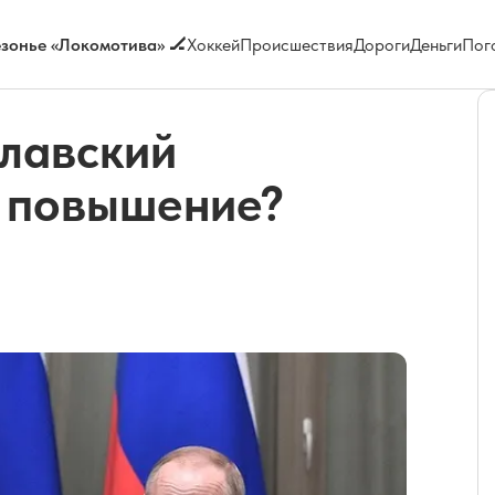
зонье «Локомотива» 🏒
Хоккей
Происшествия
Дороги
Деньги
Пог
славский
а повышение?