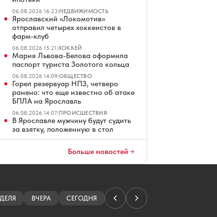
06.08.2026 16:23
|
НЕДВИЖИМОСТЬ
Ярославский «Локомотив»
отправил четырех хоккеистов в
фарм-клуб
06.08.2026 15:21
|
ХОККЕЙ
Мария Львова-Белова оформила
паспорт туриста Золотого кольца
06.08.2026 14:09
|
ОБЩЕСТВО
Горел резервуар НПЗ, четверо
ранено: что еще известно об атаке
БПЛА на Ярославль
06.08.2026 14:07
|
ПРОИСШЕСТВИЯ
В Ярославле мужчину будут судить
за взятку, положенную в стол
06.08.2026 13:13
|
КРИМИНАЛ
В Рыбинске на время
Больше новостей
полумарафона перекроют проезд
по центру
06.08.2026 12:47
|
АВТО
Крестный отец из российского
поселка усыновил детей
ДЕЛЯ
ВЧЕРА
СЕГОДНЯ
нигерийского принца
06.08.2026 12:42
|
ОБЩЕСТВО