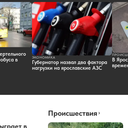
ертельного
ПРОИСШ
ЭКОНОМИКА
обуса в
В Ярос
Губернатор назвал два фактора
времен
нагрузки на ярославские АЗС
Происшествия
ыграет в