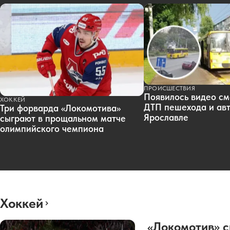
ПРОИСШЕСТВИЯ
Появилось видео см
ХОККЕЙ
ДТП пешехода и авт
Три форварда «Локомотива»
Ярославле
сыграют в прощальном матче
олимпийского чемпиона
Хоккей
«Локомотив» с