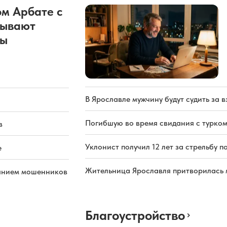
м Арбате с
рывают
ды
В Ярославле мужчину будут судить за в
Погибшую во время свидания с турком
в
Уклонист получил 12 лет за стрельбу п
е
Жительница Ярославля притворилась 
иянием мошенников
Благоустройство