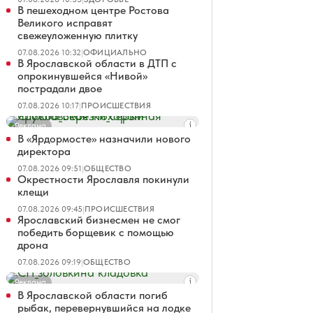
В пешеходном центре Ростова
Великого исправят
свежеуложенную плитку
07.08.2026 10:32
|
ОФИЦИАЛЬНО
В Ярославской области в ДТП с
опрокинувшейся «Нивой»
пострадали двое
07.08.2026 10:17
|
ПРОИСШЕСТВИЯ
Реклама
В «Ярдормосте» назначили нового
директора
07.08.2026 09:51
|
ОБЩЕСТВО
Окрестности Ярославля покинули
клещи
07.08.2026 09:45
|
ПРОИСШЕСТВИЯ
Ярославский бизнесмен не смог
победить борщевик с помощью
дрона
07.08.2026 09:19
|
ОБЩЕСТВО
Реклама
В Ярославской области погиб
рыбак, перевернувшийся на лодке