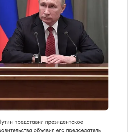
 Путин представил президентское
авительства объявил его председатель