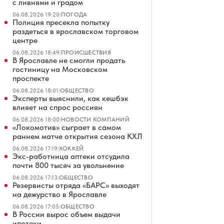
с ливнями и градом
06.08.2026 19:20
|
ПОГОДА
Полиция пресекла попытку
раздеться в ярославском торговом
центре
06.08.2026 18:49
|
ПРОИСШЕСТВИЯ
В Ярославле не смогли продать
гостиницу на Московском
проспекте
06.08.2026 18:01
|
ОБЩЕСТВО
Эксперты выяснили, как кешбэк
влияет на спрос россиян
06.08.2026 18:00
|
НОВОСТИ КОМПАНИЙ
«Локомотив» сыграет в самом
раннем матче открытия сезона КХЛ
06.08.2026 17:19
|
ХОККЕЙ
Экс-работница аптеки отсудила
почти 800 тысяч за увольнение
06.08.2026 17:13
|
ОБЩЕСТВО
Резервисты отряда «БАРС» выходят
на дежурство в Ярославле
06.08.2026 17:05
|
ОБЩЕСТВО
В России вырос объем выдачи
ипотеки