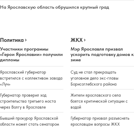
На Ярославскую область обрушился крупный град
Политика
ЖКХ
Участники программы
Мэр Ярославля призвал
«Герои Ярославии» получили
ускорить подготовку домов к
дипломы
зиме
Ярославский губернатор
Суд не стал прекращать
встретился с коллективом завода
уголовное дело экс-главы
«Луч»
Борисоглебского района
Губернатор проверил ход
Жители ярославского села
строительства третьего моста
боятся критической ситуации с
через Волгу в Ярославле
водой
Бывший прокурор Ярославской
Губернатор призвал разъяснять
области может стать сенатором
ярославцам вопросы ЖКХ