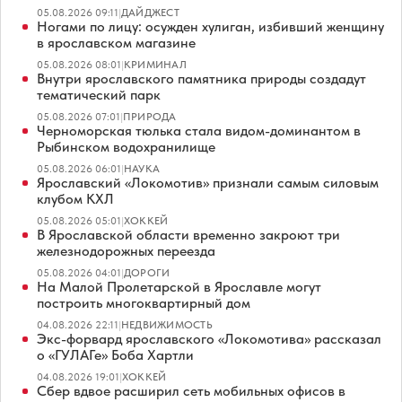
05.08.2026 09:11
|
ДАЙДЖЕСТ
Ногами по лицу: осужден хулиган, избивший женщину
в ярославском магазине
05.08.2026 08:01
|
КРИМИНАЛ
Внутри ярославского памятника природы создадут
тематический парк
05.08.2026 07:01
|
ПРИРОДА
Черноморская тюлька стала видом-доминантом в
Рыбинском водохранилище
05.08.2026 06:01
|
НАУКА
Ярославский «Локомотив» признали самым силовым
клубом КХЛ
05.08.2026 05:01
|
ХОККЕЙ
В Ярославской области временно закроют три
железнодорожных переезда
05.08.2026 04:01
|
ДОРОГИ
На Малой Пролетарской в Ярославле могут
построить многоквартирный дом
04.08.2026 22:11
|
НЕДВИЖИМОСТЬ
Экс-форвард ярославского «Локомотива» рассказал
о «ГУЛАГе» Боба Хартли
04.08.2026 19:01
|
ХОККЕЙ
Сбер вдвое расширил сеть мобильных офисов в