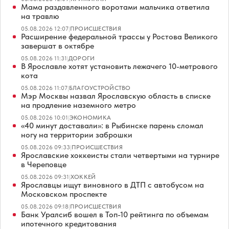
Мама раздавленного воротами мальчика ответила
на травлю
05.08.2026 12:07
|
ПРОИСШЕСТВИЯ
Расширение федеральной трассы у Ростова Великого
завершат в октябре
05.08.2026 11:31
|
ДОРОГИ
В Ярославле хотят установить лежачего 10-метрового
кота
05.08.2026 11:07
|
БЛАГОУСТРОЙСТВО
Мэр Москвы назвал Ярославскую область в списке
на продление наземного метро
05.08.2026 10:01
|
ЭКОНОМИКА
«40 минут доставали»: в Рыбинске парень сломал
ногу на территории заброшки
05.08.2026 09:33
|
ПРОИСШЕСТВИЯ
Ярославские хоккеисты стали четвертыми на турнире
в Череповце
05.08.2026 09:31
|
ХОККЕЙ
Ярославцы ищут виновного в ДТП с автобусом на
Московском проспекте
05.08.2026 09:18
|
ПРОИСШЕСТВИЯ
Банк Уралсиб вошел в Топ-10 рейтинга по объемам
ипотечного кредитования