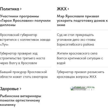
Политика
ЖКХ
Участники программы
Мэр Ярославля призвал
«Герои Ярославии» получили
ускорить подготовку домов к
дипломы
зиме
Ярославский губернатор
Суд не стал прекращать
встретился с коллективом завода
уголовное дело экс-главы
«Луч»
Борисоглебского района
Губернатор проверил ход
Жители ярославского села
строительства третьего моста
боятся критической ситуации с
через Волгу в Ярославле
водой
Бывший прокурор Ярославской
Губернатор призвал разъяснять
области может стать сенатором
ярославцам вопросы ЖКХ
Здоровье
Реклама
Рыбинские ветеринары
помогли артистичному
козленку