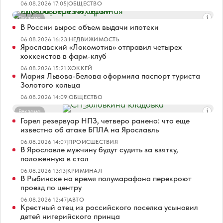
06.08.2026 17:05
|
ОБЩЕСТВО
Реклама
В России вырос объем выдачи ипотеки
06.08.2026 16:23
|
НЕДВИЖИМОСТЬ
Ярославский «Локомотив» отправил четырех
хоккеистов в фарм-клуб
06.08.2026 15:21
|
ХОККЕЙ
Мария Львова-Белова оформила паспорт туриста
Золотого кольца
06.08.2026 14:09
|
ОБЩЕСТВО
Реклама
Горел резервуар НПЗ, четверо ранено: что еще
известно об атаке БПЛА на Ярославль
06.08.2026 14:07
|
ПРОИСШЕСТВИЯ
В Ярославле мужчину будут судить за взятку,
положенную в стол
06.08.2026 13:13
|
КРИМИНАЛ
В Рыбинске на время полумарафона перекроют
проезд по центру
06.08.2026 12:47
|
АВТО
Крестный отец из российского поселка усыновил
детей нигерийского принца