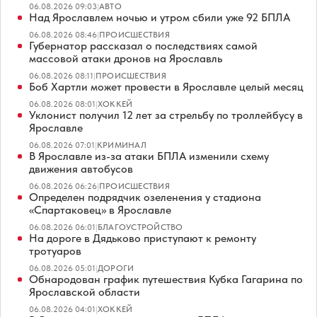
06.08.2026 09:03
|
АВТО
Над Ярославлем ночью и утром сбили уже 92 БПЛА
06.08.2026 08:46
|
ПРОИСШЕСТВИЯ
Губернатор рассказал о последствиях самой
массовой атаки дронов на Ярославль
06.08.2026 08:11
|
ПРОИСШЕСТВИЯ
Боб Хартли может провести в Ярославле целый месяц
06.08.2026 08:01
|
ХОККЕЙ
Уклонист получил 12 лет за стрельбу по троллейбусу в
Ярославле
06.08.2026 07:01
|
КРИМИНАЛ
В Ярославле из-за атаки БПЛА изменили схему
движения автобусов
06.08.2026 06:26
|
ПРОИСШЕСТВИЯ
Определен подрядчик озеленения у стадиона
«Спартаковец» в Ярославле
06.08.2026 06:01
|
БЛАГОУСТРОЙСТВО
На дороге в Дядьково приступают к ремонту
тротуаров
06.08.2026 05:01
|
ДОРОГИ
Обнародован график путешествия Кубка Гагарина по
Ярославской области
06.08.2026 04:01
|
ХОККЕЙ