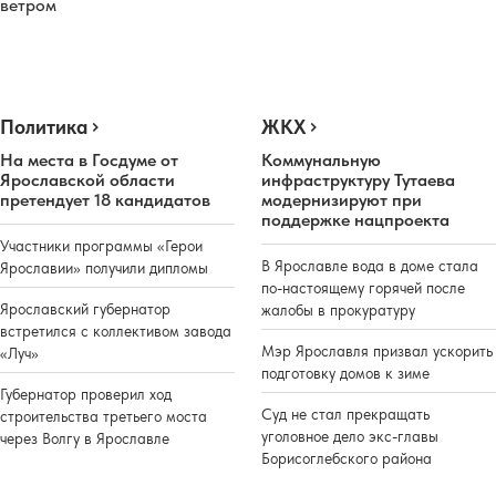
ветром
Политика
ЖКХ
На места в Госдуме от
Коммунальную
Ярославской области
инфраструктуру Тутаева
претендует 18 кандидатов
модернизируют при
поддержке нацпроекта
Участники программы «Герои
В Ярославле вода в доме стала
Ярославии» получили дипломы
по-настоящему горячей после
Ярославский губернатор
жалобы в прокуратуру
встретился с коллективом завода
Мэр Ярославля призвал ускорить
«Луч»
подготовку домов к зиме
Губернатор проверил ход
Суд не стал прекращать
строительства третьего моста
уголовное дело экс-главы
через Волгу в Ярославле
Борисоглебского района