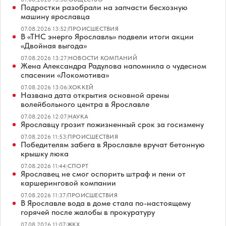
Подростки разобрали на запчасти бесхозную
машину ярославца
07.08.2026 13:52
|
ПРОИСШЕСТВИЯ
В «ТНС энерго Ярославль» подвели итоги акции
«Двойная выгода»
07.08.2026 13:27
|
НОВОСТИ КОМПАНИЙ
Жена Александра Радулова напомнила о чудесном
спасении «Локомотива»
07.08.2026 13:06
|
ХОККЕЙ
Названа дата открытия основной арены
волейбольного центра в Ярославле
07.08.2026 12:07
|
НАУКА
Ярославцу грозит пожизненный срок за госизмену
07.08.2026 11:53
|
ПРОИСШЕСТВИЯ
Победителям забега в Ярославле вручат бетонную
крышку люка
07.08.2026 11:44
|
СПОРТ
Ярославец не смог оспорить штраф и пени от
каршеринговой компании
07.08.2026 11:37
|
ПРОИСШЕСТВИЯ
В Ярославле вода в доме стала по-настоящему
горячей после жалобы в прокуратуру
07.08.2026 11:07
|
ЖКХ